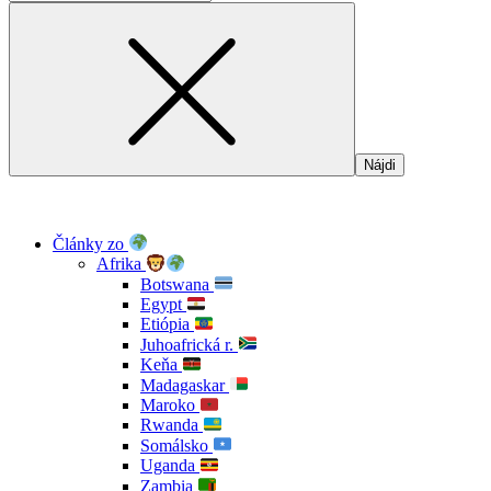
Články zo
Afrika
Botswana
Egypt
Etiópia
Juhoafrická r.
Keňa
Madagaskar
Maroko
Rwanda
Somálsko
Uganda
Zambia