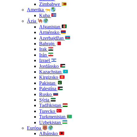
Zimbabwe
Amerika
Kuba
Ázia
Afganistan
Arménsko
Azerbajdžan
Bahrajn
Irak
Irán
Izrael
Jordánsko
Kazachstan
Kirgizsko
Pakistan
Palestína
Rusko
Sýria
Tadžikistan
Turecko
Turkmenistan
Uzbekistan
Európa
Albánsko