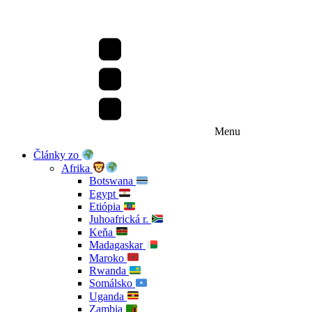
Menu
Články zo
Afrika
Botswana
Egypt
Etiópia
Juhoafrická r.
Keňa
Madagaskar
Maroko
Rwanda
Somálsko
Uganda
Zambia