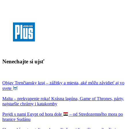
Nenechajte si ujsť
Objav Trenčiansky kraj – zážitky a miesta, aké môžu závidieť aj vo
svete
Malta – prekvapenie roka! Krásna lagúna, Game of Thrones, párty,
najstaršie chrámy i katakomby
Prejdi s nami Egypt od hora dole
– od Stredozemného mora po
hranice Sudánu