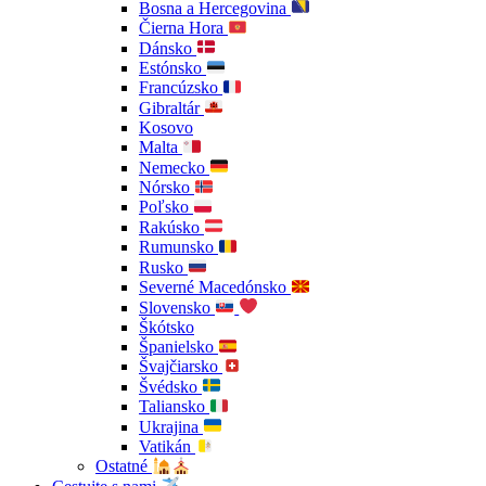
Bosna a Hercegovina
Čierna Hora
Dánsko
Estónsko
Francúzsko
Gibraltár
Kosovo
Malta
Nemecko
Nórsko
Poľsko
Rakúsko
Rumunsko
Rusko
Severné Macedónsko
Slovensko
Škótsko
Španielsko
Švajčiarsko
Švédsko
Taliansko
Ukrajina
Vatikán
Ostatné