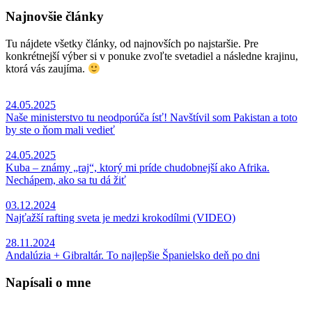
Najnovšie články
Tu nájdete všetky články, od najnovších po najstaršie. Pre
konkrétnejší výber si v ponuke zvoľte svetadiel a následne krajinu,
ktorá vás zaujíma.
24.05.2025
Naše ministerstvo tu neodporúča ísť! Navštívil som Pakistan a toto
by ste o ňom mali vedieť
24.05.2025
Kuba – známy „raj“, ktorý mi príde chudobnejší ako Afrika.
Nechápem, ako sa tu dá žiť
03.12.2024
Najťažší rafting sveta je medzi krokodílmi (VIDEO)
28.11.2024
Andalúzia + Gibraltár. To najlepšie Španielsko deň po dni
Napísali o mne