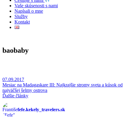
Cestujte s nami
Vaše skúsenosti s nami
Napísali o mne
Služby
Kontakt
baobaby
07.09.2017
Mesiac na Madagaskare III: Najkrajšie stromy sveta a kúsok od
najväčšej šelmy ostrova
Ďalšie články
fefe.kekely_travelers.sk