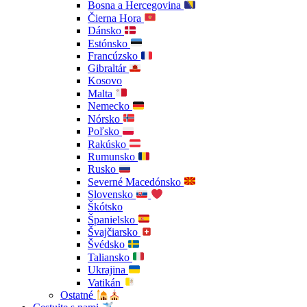
Bosna a Hercegovina
Čierna Hora
Dánsko
Estónsko
Francúzsko
Gibraltár
Kosovo
Malta
Nemecko
Nórsko
Poľsko
Rakúsko
Rumunsko
Rusko
Severné Macedónsko
Slovensko
Škótsko
Španielsko
Švajčiarsko
Švédsko
Taliansko
Ukrajina
Vatikán
Ostatné