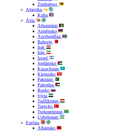
Zimbabwe
Amerika
Kuba
Ázia
Afganistan
Arménsko
Azerbajdžan
Bahrajn
Irak
Irán
Izrael
Jordánsko
Kazachstan
Kirgizsko
Pakistan
Palestína
Rusko
Sýria
Tadžikistan
Turecko
Turkmenistan
Uzbekistan
Európa
Albánsko