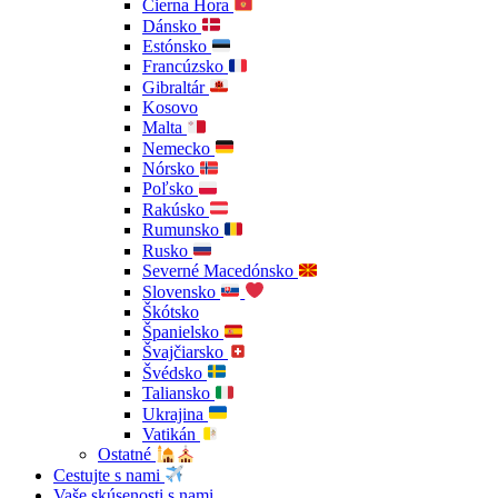
Čierna Hora
Dánsko
Estónsko
Francúzsko
Gibraltár
Kosovo
Malta
Nemecko
Nórsko
Poľsko
Rakúsko
Rumunsko
Rusko
Severné Macedónsko
Slovensko
Škótsko
Španielsko
Švajčiarsko
Švédsko
Taliansko
Ukrajina
Vatikán
Ostatné
Cestujte s nami
Vaše skúsenosti s nami