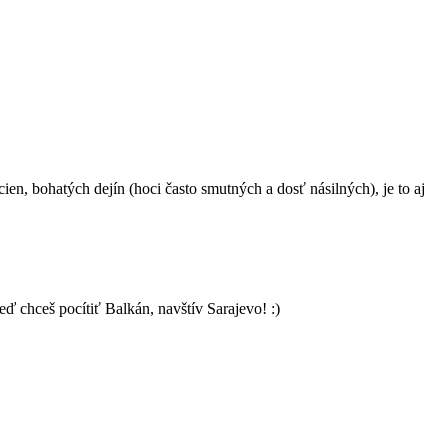
n, bohatých dejín (hoci často smutných a dosť násilných), je to aj
ď chceš pocítiť Balkán, navštív Sarajevo! :)