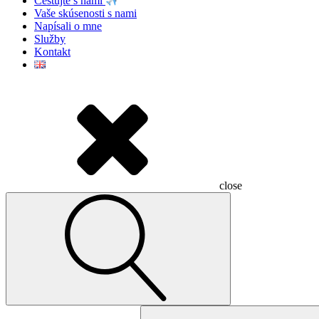
Cestujte s nami
Vaše skúsenosti s nami
Napísali o mne
Služby
Kontakt
close
Hľadať: