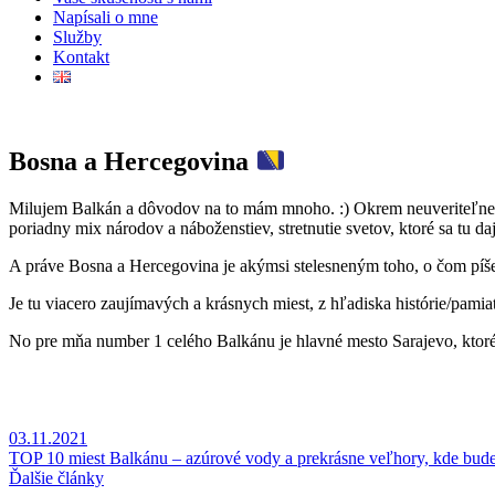
Napísali o mne
Služby
Kontakt
Bosna a Hercegovina
Milujem Balkán a dôvodov na to mám mnoho. :) Okrem neuveriteľne krá
poriadny mix národov a náboženstiev, stretnutie svetov, ktoré sa tu d
A práve Bosna a Hercegovina je akýmsi stelesneným toho, o čom píš
Je tu viacero zaujímavých a krásnych miest, z hľadiska histórie/pamiat
No pre mňa number 1 celého Balkánu je hlavné mesto Sarajevo, ktoré j
03.11.2021
TOP 10 miest Balkánu – azúrové vody a prekrásne veľhory, kde bud
Ďalšie články