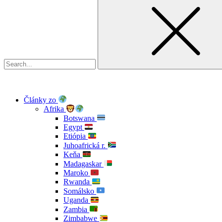
Články zo
Afrika
Botswana
Egypt
Etiópia
Juhoafrická r.
Keňa
Madagaskar
Maroko
Rwanda
Somálsko
Uganda
Zambia
Zimbabwe