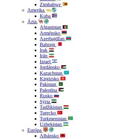
Zimbabwe
Amerika
Kuba
Ázia
Afganistan
Arménsko
Azerbajdžan
Bahrajn
Irak
Irán
Izrael
Jordánsko
Kazachstan
Kirgizsko
Pakistan
Palestína
Rusko
Sýria
Tadžikistan
Turecko
Turkmenistan
Uzbekistan
Európa
Albánsko