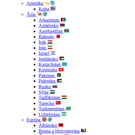
Amerika
Kuba
Ázia
Afganistan
Arménsko
Azerbajdžan
Bahrajn
Irak
Irán
Izrael
Jordánsko
Kazachstan
Kirgizsko
Pakistan
Palestína
Rusko
Sýria
Tadžikistan
Turecko
Turkmenistan
Uzbekistan
Európa
Albánsko
Bosna a Hercegovina