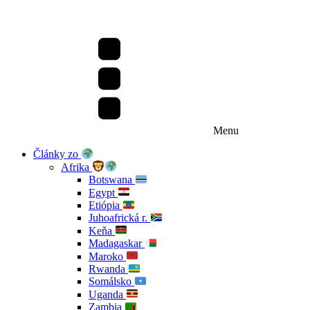
Menu
Články zo
Afrika
Botswana
Egypt
Etiópia
Juhoafrická r.
Keňa
Madagaskar
Maroko
Rwanda
Somálsko
Uganda
Zambia