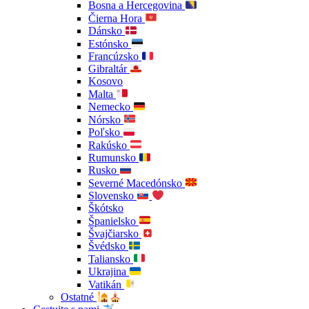
Bosna a Hercegovina
Čierna Hora
Dánsko
Estónsko
Francúzsko
Gibraltár
Kosovo
Malta
Nemecko
Nórsko
Poľsko
Rakúsko
Rumunsko
Rusko
Severné Macedónsko
Slovensko
Škótsko
Španielsko
Švajčiarsko
Švédsko
Taliansko
Ukrajina
Vatikán
Ostatné