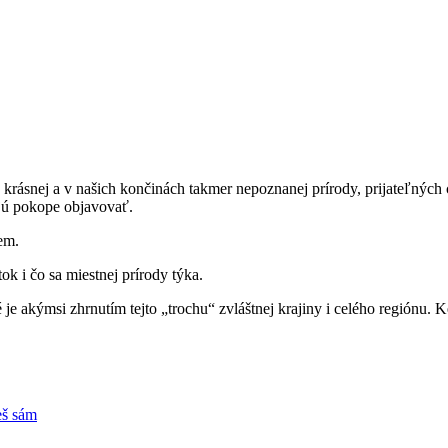
snej a v našich končinách takmer nepoznanej prírody, prijateľných cie
ajú pokope objavovať.
em.
ok i čo sa miestnej prírody týka.
e akýmsi zhrnutím tejto „trochu“ zvláštnej krajiny i celého regiónu. Ke
eš sám