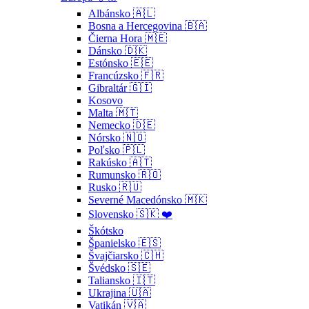
Albánsko 🇦🇱
Bosna a Hercegovina 🇧🇦
Čierna Hora 🇲🇪
Dánsko 🇩🇰
Estónsko 🇪🇪
Francúzsko 🇫🇷
Gibraltár 🇬🇮
Kosovo
Malta 🇲🇹
Nemecko 🇩🇪
Nórsko 🇳🇴
Poľsko 🇵🇱
Rakúsko 🇦🇹
Rumunsko 🇷🇴
Rusko 🇷🇺
Severné Macedónsko 🇲🇰
Slovensko 🇸🇰 ❤️
Škótsko
Španielsko 🇪🇸
Švajčiarsko 🇨🇭
Švédsko 🇸🇪
Taliansko 🇮🇹
Ukrajina 🇺🇦
Vatikán 🇻🇦