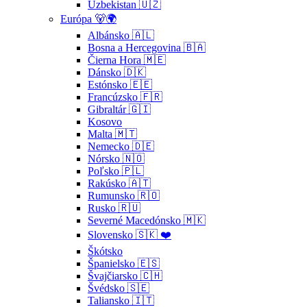
Uzbekistan 🇺🇿
Európa 🐻🌍
Albánsko 🇦🇱
Bosna a Hercegovina 🇧🇦
Čierna Hora 🇲🇪
Dánsko 🇩🇰
Estónsko 🇪🇪
Francúzsko 🇫🇷
Gibraltár 🇬🇮
Kosovo
Malta 🇲🇹
Nemecko 🇩🇪
Nórsko 🇳🇴
Poľsko 🇵🇱
Rakúsko 🇦🇹
Rumunsko 🇷🇴
Rusko 🇷🇺
Severné Macedónsko 🇲🇰
Slovensko 🇸🇰 ❤️
Škótsko
Španielsko 🇪🇸
Švajčiarsko 🇨🇭
Švédsko 🇸🇪
Taliansko 🇮🇹