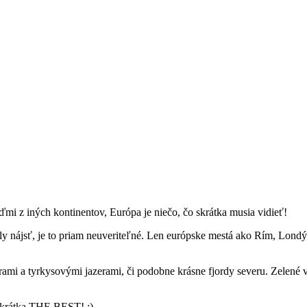
mi z iných kontinentov, Európa je niečo, čo skrátka musia vidieť!
 nájsť, je to priam neuveriteľné. Len európske mestá ako Rím, Londýn, 
ami a tyrkysovými jazerami, či podobne krásne fjordy severu. Zelené 
 skrátka THE BEST! :)