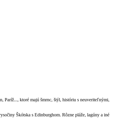
Paríž..., ktoré majú šmrnc, štýl, históriu s neuveriteľnými,
vysočiny Škótska s Edinburghom. Rôzne pláže, lagúny a iné