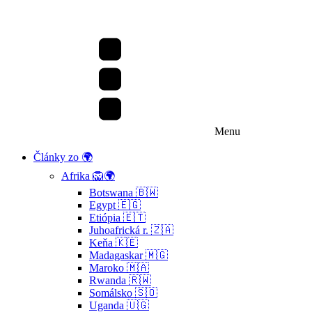
Menu
Články zo 🌍
Afrika 🦁🌍
Botswana 🇧🇼
Egypt 🇪🇬
Etiópia 🇪🇹
Juhoafrická r. 🇿🇦
Keňa 🇰🇪
Madagaskar 🇲🇬
Maroko 🇲🇦
Rwanda 🇷🇼
Somálsko 🇸🇴
Uganda 🇺🇬