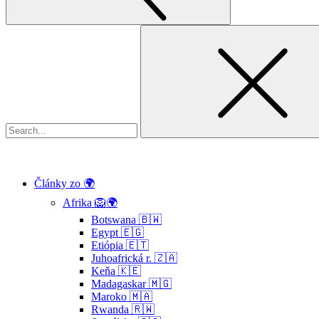
Hľadať:
Články zo 🌍
Afrika 🦁🌍
Botswana 🇧🇼
Egypt 🇪🇬
Etiópia 🇪🇹
Juhoafrická r. 🇿🇦
Keňa 🇰🇪
Madagaskar 🇲🇬
Maroko 🇲🇦
Rwanda 🇷🇼