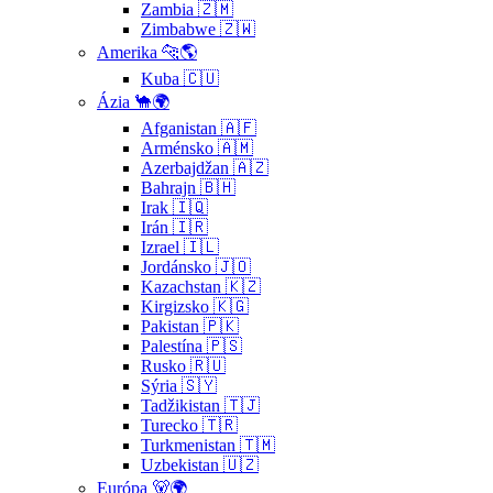
Zambia 🇿🇲
Zimbabwe 🇿🇼
Amerika 🐆🌎
Kuba 🇨🇺
Ázia 🐪🌍
Afganistan 🇦🇫
Arménsko 🇦🇲
Azerbajdžan 🇦🇿
Bahrajn 🇧🇭
Irak 🇮🇶
Irán 🇮🇷
Izrael 🇮🇱
Jordánsko 🇯🇴
Kazachstan 🇰🇿
Kirgizsko 🇰🇬
Pakistan 🇵🇰
Palestína 🇵🇸
Rusko 🇷🇺
Sýria 🇸🇾
Tadžikistan 🇹🇯
Turecko 🇹🇷
Turkmenistan 🇹🇲
Uzbekistan 🇺🇿
Európa 🐻🌍