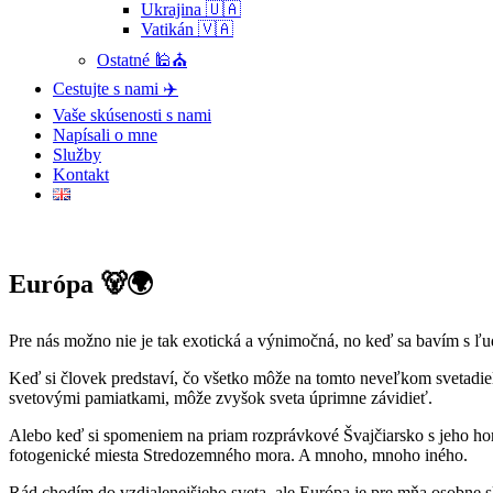
Ukrajina 🇺🇦
Vatikán 🇻🇦
Ostatné 🕌⛪
Cestujte s nami ✈️
Vaše skúsenosti s nami
Napísali o mne
Služby
Kontakt
Európa 🐻🌍
Pre nás možno nie je tak exotická a výnimočná, no keď sa bavím s ľuď
Keď si človek predstaví, čo všetko môže na tomto neveľkom svetadiely
svetovými pamiatkami, môže zvyšok sveta úprimne závidieť.
Alebo keď si spomeniem na priam rozprávkové Švajčiarsko s jeho hor
fotogenické miesta Stredozemného mora. A mnoho, mnoho iného.
Rád chodím do vzdialenejšieho sveta, ale Európa je pre mňa osobne