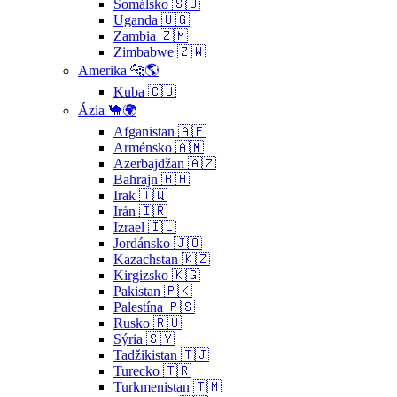
Somálsko 🇸🇴
Uganda 🇺🇬
Zambia 🇿🇲
Zimbabwe 🇿🇼
Amerika 🐆🌎
Kuba 🇨🇺
Ázia 🐪🌍
Afganistan 🇦🇫
Arménsko 🇦🇲
Azerbajdžan 🇦🇿
Bahrajn 🇧🇭
Irak 🇮🇶
Irán 🇮🇷
Izrael 🇮🇱
Jordánsko 🇯🇴
Kazachstan 🇰🇿
Kirgizsko 🇰🇬
Pakistan 🇵🇰
Palestína 🇵🇸
Rusko 🇷🇺
Sýria 🇸🇾
Tadžikistan 🇹🇯
Turecko 🇹🇷
Turkmenistan 🇹🇲