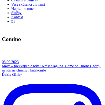
Cestujte s nami
Vaše skúsenosti s nami
Napísali o mne
Služby
Kontakt
Comino
08.09.2023
Malta – prekvapenie roka! Krásna lagúna, Game of Thrones, párty,
najstaršie chrámy i katakomby
Ďalšie články