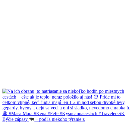
Býčie zápasy
– podľa niekoho týranie z