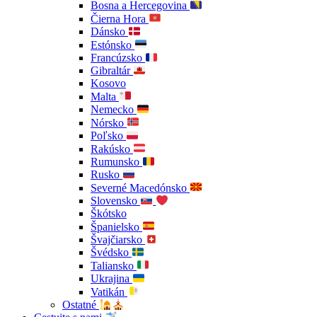
Bosna a Hercegovina
Čierna Hora
Dánsko
Estónsko
Francúzsko
Gibraltár
Kosovo
Malta
Nemecko
Nórsko
Poľsko
Rakúsko
Rumunsko
Rusko
Severné Macedónsko
Slovensko
Škótsko
Španielsko
Švajčiarsko
Švédsko
Taliansko
Ukrajina
Vatikán
Ostatné