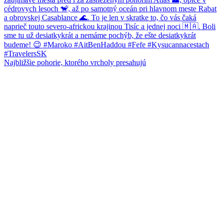
Najbližšie pohorie, ktorého vrcholy presahujú