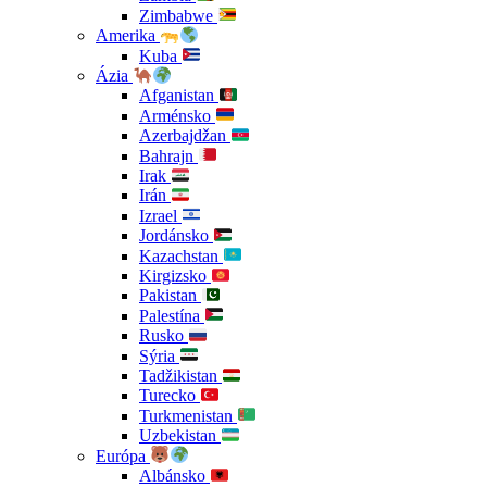
Zimbabwe
Amerika
Kuba
Ázia
Afganistan
Arménsko
Azerbajdžan
Bahrajn
Irak
Irán
Izrael
Jordánsko
Kazachstan
Kirgizsko
Pakistan
Palestína
Rusko
Sýria
Tadžikistan
Turecko
Turkmenistan
Uzbekistan
Európa
Albánsko