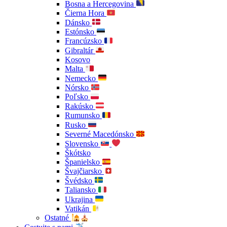
Bosna a Hercegovina
Čierna Hora
Dánsko
Estónsko
Francúzsko
Gibraltár
Kosovo
Malta
Nemecko
Nórsko
Poľsko
Rakúsko
Rumunsko
Rusko
Severné Macedónsko
Slovensko
Škótsko
Španielsko
Švajčiarsko
Švédsko
Taliansko
Ukrajina
Vatikán
Ostatné