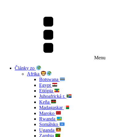
Menu
Články zo
Afrika
Botswana
Egypt
Etiópia
Juhoafrická r.
Keňa
Madagaskar
Maroko
Rwanda
Somálsko
Uganda
Zambia