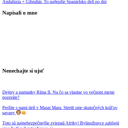
Andalúzia + Gibraltár. To najlepšie Španielsko deň po dni
Napísali o mne
Nenechajte si ujsť
Dejiny a pamiatky Ríma II. Na čo sa vlastne vo večnom meste
pozeráte?
Prežite s nami deň v Masai Mara. Stretli sme skutočných kráľov
savany
Toto sú najnebezpečnejšie zvieratá Afriky! Bylinožravce zabíjajú