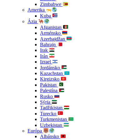
Zimbabwe
Amerika
Kuba
Ázia
Afganistan
Arménsko
Azerbajdžan
Bahrajn
Irak
Irán
Izrael
Jordánsko
Kazachstan
Kirgizsko
Pakistan
Palestína
Rusko
Sýria
Tadžikistan
Turecko
Turkmenistan
Uzbekistan
Európa
Albánsko