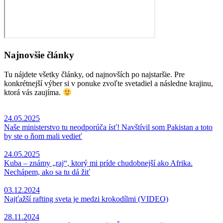
Najnovšie články
Tu nájdete všetky články, od najnovších po najstaršie. Pre
konkrétnejší výber si v ponuke zvoľte svetadiel a následne krajinu,
ktorá vás zaujíma.
24.05.2025
Naše ministerstvo tu neodporúča ísť! Navštívil som Pakistan a toto
by ste o ňom mali vedieť
24.05.2025
Kuba – známy „raj“, ktorý mi príde chudobnejší ako Afrika.
Nechápem, ako sa tu dá žiť
03.12.2024
Najťažší rafting sveta je medzi krokodílmi (VIDEO)
28.11.2024