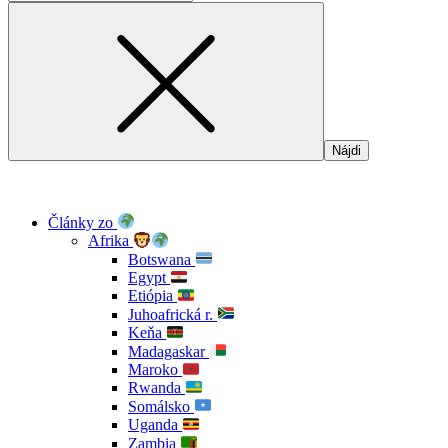
Články zo
Afrika
Botswana
Egypt
Etiópia
Juhoafrická r.
Keňa
Madagaskar
Maroko
Rwanda
Somálsko
Uganda
Zambia