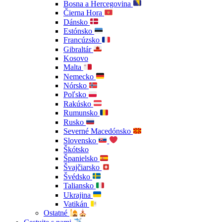
Bosna a Hercegovina
Čierna Hora
Dánsko
Estónsko
Francúzsko
Gibraltár
Kosovo
Malta
Nemecko
Nórsko
Poľsko
Rakúsko
Rumunsko
Rusko
Severné Macedónsko
Slovensko
Škótsko
Španielsko
Švajčiarsko
Švédsko
Taliansko
Ukrajina
Vatikán
Ostatné