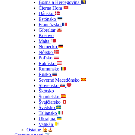
Bosna a Hercegovina
Čierna Hora
Dánsko
Estónsko
Francúzsko
Gibraltár
Kosovo
Malta
Nemecko
Nórsko
Poľsko
Rakúsko
Rumunsko
Rusko
Severné Macedónsko
Slovensko
Škótsko
Španielsko
Švajčiarsko
Švédsko
Taliansko
Ukrajina
Vatikán
Ostatné