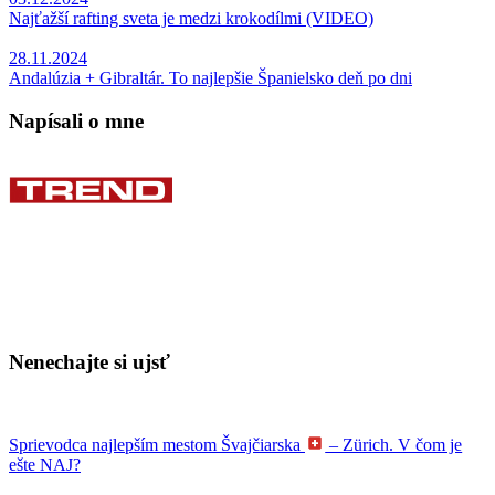
Najťažší rafting sveta je medzi krokodílmi (VIDEO)
28.11.2024
Andalúzia + Gibraltár. To najlepšie Španielsko deň po dni
Napísali o mne
Nenechajte si ujsť
Sprievodca najlepším mestom Švajčiarska
– Zürich. V čom je
ešte NAJ?