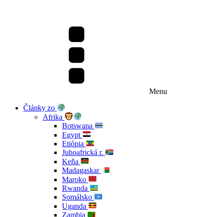
Menu
Články zo
Afrika
Botswana
Egypt
Etiópia
Juhoafrická r.
Keňa
Madagaskar
Maroko
Rwanda
Somálsko
Uganda
Zambia