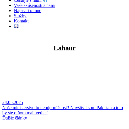
Cestujte s nami
Vaše skúsenosti s nami
Napísali o mne
Služby
Kontakt
Lahaur
24.05.2025
Naše ministerstvo tu neodporúča ísť! Navštívil som Pakistan a toto
by ste o ňom mali vedieť
Ďalšie články