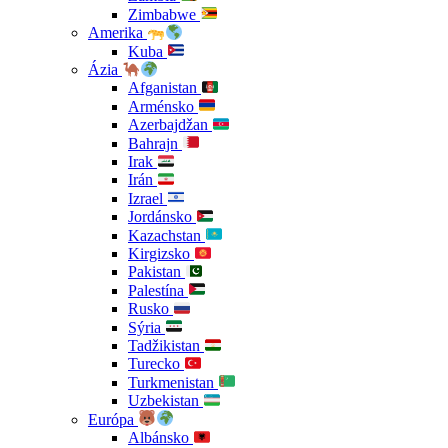
Zimbabwe
Amerika
Kuba
Ázia
Afganistan
Arménsko
Azerbajdžan
Bahrajn
Irak
Irán
Izrael
Jordánsko
Kazachstan
Kirgizsko
Pakistan
Palestína
Rusko
Sýria
Tadžikistan
Turecko
Turkmenistan
Uzbekistan
Európa
Albánsko