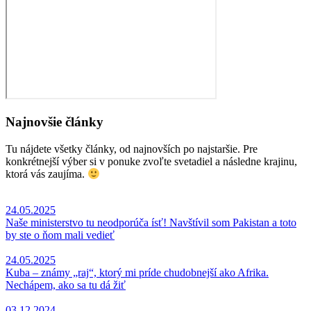
Najnovšie články
Tu nájdete všetky články, od najnovších po najstaršie. Pre
konkrétnejší výber si v ponuke zvoľte svetadiel a následne krajinu,
ktorá vás zaujíma.
24.05.2025
Naše ministerstvo tu neodporúča ísť! Navštívil som Pakistan a toto
by ste o ňom mali vedieť
24.05.2025
Kuba – známy „raj“, ktorý mi príde chudobnejší ako Afrika.
Nechápem, ako sa tu dá žiť
03.12.2024