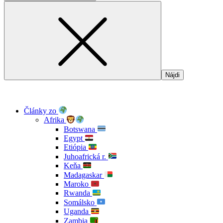
Články zo
Afrika
Botswana
Egypt
Etiópia
Juhoafrická r.
Keňa
Madagaskar
Maroko
Rwanda
Somálsko
Uganda
Zambia