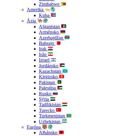
Zimbabwe
Amerika
Kuba
Ázia
Afganistan
Arménsko
Azerbajdžan
Bahrajn
Irak
Irán
Izrael
Jordánsko
Kazachstan
Kirgizsko
Pakistan
Palestína
Rusko
Sýria
Tadžikistan
Turecko
Turkmenistan
Uzbekistan
Európa
Albánsko