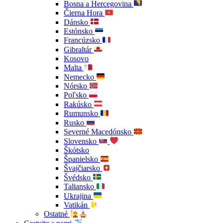
Bosna a Hercegovina
Čierna Hora
Dánsko
Estónsko
Francúzsko
Gibraltár
Kosovo
Malta
Nemecko
Nórsko
Poľsko
Rakúsko
Rumunsko
Rusko
Severné Macedónsko
Slovensko
Škótsko
Španielsko
Švajčiarsko
Švédsko
Taliansko
Ukrajina
Vatikán
Ostatné