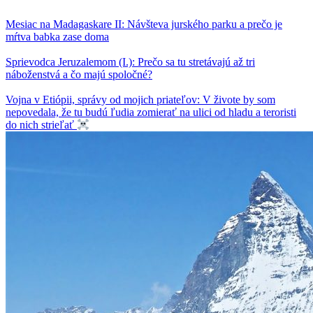
Mesiac na Madagaskare II: Návšteva jurského parku a prečo je
mŕtva babka zase doma
Sprievodca Jeruzalemom (I.): Prečo sa tu stretávajú až tri
náboženstvá a čo majú spoločné?
Vojna v Etiópii, správy od mojich priateľov: V živote by som
nepovedala, že tu budú ľudia zomierať na ulici od hladu a teroristi
do nich strieľať