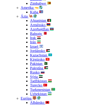
Zimbabwe
Amerika
Kuba
Ázia
Afganistan
Arménsko
Azerbajdžan
Bahrajn
Irak
Irán
Izrael
Jordánsko
Kazachstan
Kirgizsko
Pakistan
Palestína
Rusko
Sýria
Tadžikistan
Turecko
Turkmenistan
Uzbekistan
Európa
Albánsko