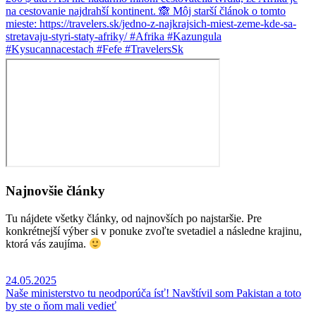
Najnovšie články
Tu nájdete všetky články, od najnovších po najstaršie. Pre
konkrétnejší výber si v ponuke zvoľte svetadiel a následne krajinu,
ktorá vás zaujíma.
24.05.2025
Naše ministerstvo tu neodporúča ísť! Navštívil som Pakistan a toto
by ste o ňom mali vedieť