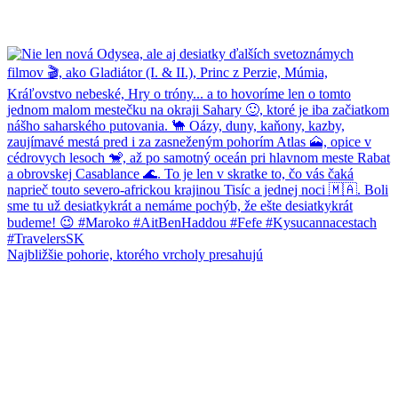
Najbližšie pohorie, ktorého vrcholy presahujú