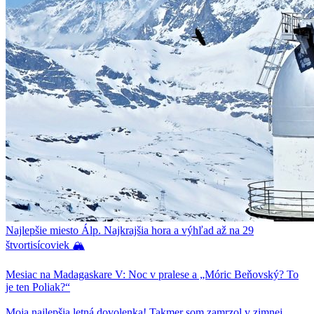
Najlepšie miesto Álp. Najkrajšia hora a výhľad až na 29
štvortisícoviek 🏔
Mesiac na Madagaskare V: Noc v pralese a „Móric Beňovský? To
je ten Poliak?“
Moja najlepšia letná dovolenka! Takmer som zamrzol v zimnej