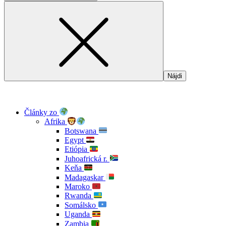
Články zo
Afrika
Botswana
Egypt
Etiópia
Juhoafrická r.
Keňa
Madagaskar
Maroko
Rwanda
Somálsko
Uganda
Zambia