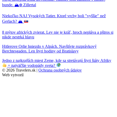
bunde. 🏔❄ Zillertal
Niekoľko NAJ Vysokých Tatier. Ktoré vrchy boli "vyššie" než
Gerlach? 🏔
8 mýtov afrických zvierat. Lev nie je kráľ, hroch nepláva a pštros si
nikde nestrká hlavu
Hitlerove Orlie hniezdo v Alpách. Navštívte rozprávkový
Berchtesgaden. Len štyri hodiny od Bratislavy
Jedno z najkrajších miest Zeme, kde sa stretávajú štyri štáty Afriky
+ najväčšie vodopády sveta?
© 2026 Travelers.sk |
Ochrana osobných údajov
Web vytvoril
WebBaker