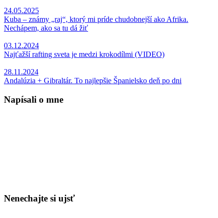
24.05.2025
Kuba – známy „raj“, ktorý mi príde chudobnejší ako Afrika.
Nechápem, ako sa tu dá žiť
03.12.2024
Najťažší rafting sveta je medzi krokodílmi (VIDEO)
28.11.2024
Andalúzia + Gibraltár. To najlepšie Španielsko deň po dni
Napísali o mne
Nenechajte si ujsť