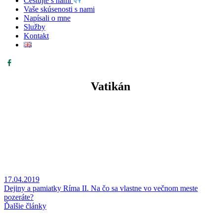
Cestujte s nami
Vaše skúsenosti s nami
Napísali o mne
Služby
Kontakt
Vatikán
17.04.2019
Dejiny a pamiatky Ríma II. Na čo sa vlastne vo večnom meste
pozeráte?
Ďalšie články