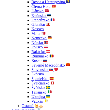
Bosna a Hercegovina
Čierna Hora
Dánsko
Estónsko
Francúzsko
Gibraltár
Kosovo
Malta
Nemecko
Nórsko
Poľsko
Rakúsko
Rumunsko
Rusko
Severné Macedónsko
Slovensko
Škótsko
Španielsko
Švajčiarsko
Švédsko
Taliansko
Ukrajina
Vatikán
Ostatné