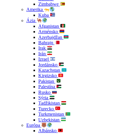
Zimbabwe
Amerika
Kuba
Ázia
Afganistan
Arménsko
Azerbajdžan
Bahrajn
Irak
Irán
Izrael
Jordánsko
Kazachstan
Kirgizsko
Pakistan
Palestína
Rusko
Sýria
Tadžikistan
Turecko
Turkmenistan
Uzbekistan
Európa
Albánsko