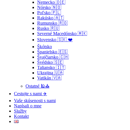
Nemecko 🇩🇪
Nórsko 🇳🇴
Poľsko 🇵🇱
Rakúsko 🇦🇹
Rumunsko 🇷🇴
Rusko 🇷🇺
Severné Macedónsko 🇲🇰
Slovensko 🇸🇰 ❤️
Škótsko
Španielsko 🇪🇸
Švajčiarsko 🇨🇭
Švédsko 🇸🇪
Taliansko 🇮🇹
Ukrajina 🇺🇦
Vatikán 🇻🇦
Ostatné 🕌⛪
Cestujte s nami ✈️
Vaše skúsenosti s nami
Napísali o mne
Služby
Kontakt