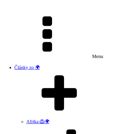
Menu
Články zo 🌍
Afrika 🦁🌍