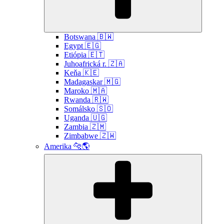
Botswana 🇧🇼
Egypt 🇪🇬
Etiópia 🇪🇹
Juhoafrická r. 🇿🇦
Keňa 🇰🇪
Madagaskar 🇲🇬
Maroko 🇲🇦
Rwanda 🇷🇼
Somálsko 🇸🇴
Uganda 🇺🇬
Zambia 🇿🇲
Zimbabwe 🇿🇼
Amerika 🐆🌎
Submen