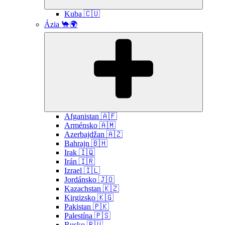
Kuba 🇨🇺
Ázia 🐪🌍
Submen
Afganistan 🇦🇫
Arménsko 🇦🇲
Azerbajdžan 🇦🇿
Bahrajn 🇧🇭
Irak 🇮🇶
Irán 🇮🇷
Izrael 🇮🇱
Jordánsko 🇯🇴
Kazachstan 🇰🇿
Kirgizsko 🇰🇬
Pakistan 🇵🇰
Palestína 🇵🇸
Rusko 🇷🇺