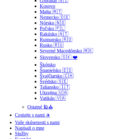
Gibraltár 🇬🇮
Kosovo
Malta 🇲🇹
Nemecko 🇩🇪
Nórsko 🇳🇴
Poľsko 🇵🇱
Rakúsko 🇦🇹
Rumunsko 🇷🇴
Rusko 🇷🇺
Severné Macedónsko 🇲🇰
Slovensko 🇸🇰 ❤️
Škótsko
Španielsko 🇪🇸
Švajčiarsko 🇨🇭
Švédsko 🇸🇪
Taliansko 🇮🇹
Ukrajina 🇺🇦
Vatikán 🇻🇦
Ostatné 🕌⛪
Cestujte s nami ✈️
Vaše skúsenosti s nami
Napísali o mne
Služby