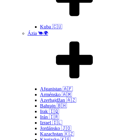
Kuba 🇨🇺
Ázia 🐪🌍
Afganistan 🇦🇫
Arménsko 🇦🇲
Azerbajdžan 🇦🇿
Bahrajn 🇧🇭
Irak 🇮🇶
Irán 🇮🇷
Izrael 🇮🇱
Jordánsko 🇯🇴
Kazachstan 🇰🇿
Kirgizsko 🇰🇬