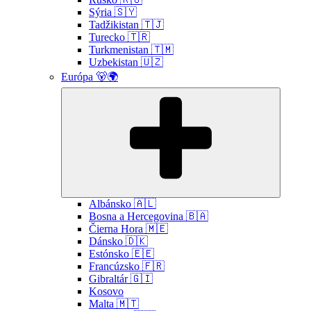
Sýria 🇸🇾
Tadžikistan 🇹🇯
Turecko 🇹🇷
Turkmenistan 🇹🇲
Uzbekistan 🇺🇿
Európa 🐻🌍
Submen
Albánsko 🇦🇱
Bosna a Hercegovina 🇧🇦
Čierna Hora 🇲🇪
Dánsko 🇩🇰
Estónsko 🇪🇪
Francúzsko 🇫🇷
Gibraltár 🇬🇮
Kosovo
Malta 🇲🇹