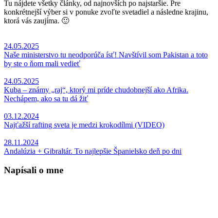
Tu nájdete všetky články, od najnovších po najstaršie. Pre
konkrétnejší výber si v ponuke zvoľte svetadiel a následne krajinu,
ktorá vás zaujíma. 🙂
24.05.2025
Naše ministerstvo tu neodporúča ísť! Navštívil som Pakistan a toto
by ste o ňom mali vedieť
24.05.2025
Kuba – známy „raj“, ktorý mi príde chudobnejší ako Afrika.
Nechápem, ako sa tu dá žiť
03.12.2024
Najťažší rafting sveta je medzi krokodílmi (VIDEO)
28.11.2024
Andalúzia + Gibraltár. To najlepšie Španielsko deň po dni
Napísali o mne