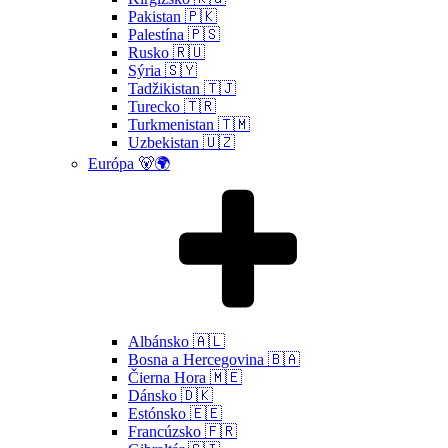
Pakistan 🇵🇰
Palestína 🇵🇸
Rusko 🇷🇺
Sýria 🇸🇾
Tadžikistan 🇹🇯
Turecko 🇹🇷
Turkmenistan 🇹🇲
Uzbekistan 🇺🇿
Európa 🐻🌍
Albánsko 🇦🇱
Bosna a Hercegovina 🇧🇦
Čierna Hora 🇲🇪
Dánsko 🇩🇰
Estónsko 🇪🇪
Francúzsko 🇫🇷