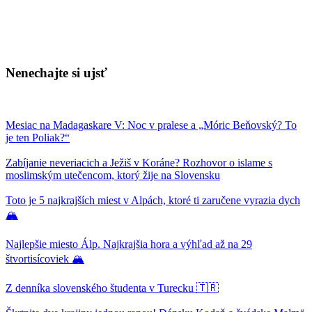
Nenechajte si ujsť
Mesiac na Madagaskare V: Noc v pralese a „Móric Beňovský? To
je ten Poliak?“
Zabíjanie neveriacich a Ježiš v Koráne? Rozhovor o islame s
moslimským utečencom, ktorý žije na Slovensku
Toto je 5 najkrajších miest v Alpách, ktoré ti zaručene vyrazia dych
🏔
Najlepšie miesto Álp. Najkrajšia hora a výhľad až na 29
štvortisícoviek 🏔
Z denníka slovenského študenta v Turecku 🇹🇷