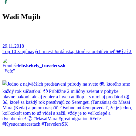
Wadi Mujib
29.11.2018
Top 10 zaujímavých miest Jordánska, ktoré sa oplatí vidieť 👑 🇯🇴
fefe.kekely_travelers.sk