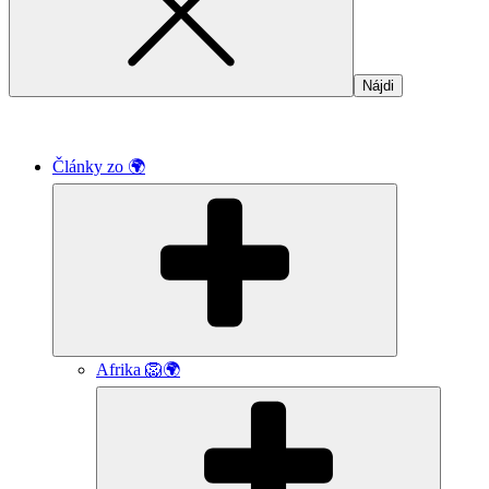
Články zo 🌍
Submenu
Afrika 🦁🌍
Submen