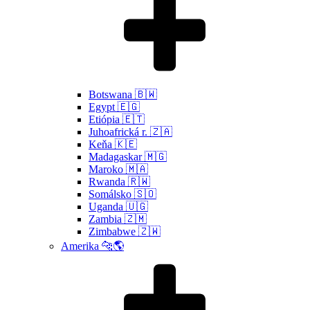
Botswana 🇧🇼
Egypt 🇪🇬
Etiópia 🇪🇹
Juhoafrická r. 🇿🇦
Keňa 🇰🇪
Madagaskar 🇲🇬
Maroko 🇲🇦
Rwanda 🇷🇼
Somálsko 🇸🇴
Uganda 🇺🇬
Zambia 🇿🇲
Zimbabwe 🇿🇼
Amerika 🐆🌎