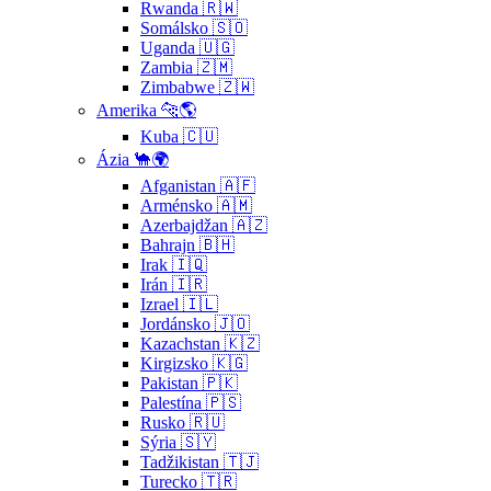
Rwanda 🇷🇼
Somálsko 🇸🇴
Uganda 🇺🇬
Zambia 🇿🇲
Zimbabwe 🇿🇼
Amerika 🐆🌎
Kuba 🇨🇺
Ázia 🐪🌍
Afganistan 🇦🇫
Arménsko 🇦🇲
Azerbajdžan 🇦🇿
Bahrajn 🇧🇭
Irak 🇮🇶
Irán 🇮🇷
Izrael 🇮🇱
Jordánsko 🇯🇴
Kazachstan 🇰🇿
Kirgizsko 🇰🇬
Pakistan 🇵🇰
Palestína 🇵🇸
Rusko 🇷🇺
Sýria 🇸🇾
Tadžikistan 🇹🇯
Turecko 🇹🇷