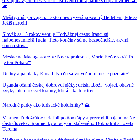
6 zaujímavých miest v okolí Mŕtveho mora, ktoré sa oplatí vidieť 💀
🌊
Mešity, múry a vojaci. Takto dnes vyzerá posvätný Betlehem, kde sa
Ježiš narodil
Slovák sa 15 rokov venuje Hodvábnej ceste: Iránci sú
najpohostinnejší ľudia. Tieto končiny sú najbezpečnejšie, akými
som cestoval
Mesiac na Madagaskare V: Noc v pralese a „Móric Beňovský? To
je ten Poliak?“
Dejiny a pamiatky Ríma I. Na čo sa vo večnom meste pozeráte?
Uganda očami českej dobrovoľníčky: detskí „boží“ vojaci, ohavné
zvyky, ale i rozkvet krajiny, ktorá láka turistov
Národné parky ako turistické holubníky? ⛰
V kmeni ľudožrútov strieľali po ňom šípy a prezradili najchutnejšie
časti človeka. Spomienky a rady od skúseného Dobrodruha Jozefa
Terema