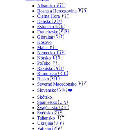
Albánsko 🇦🇱
Bosna a Hercegovina 🇧🇦
Čierna Hora 🇲🇪
Dánsko 🇩🇰
Estónsko 🇪🇪
Francúzsko 🇫🇷
Gibraltár 🇬🇮
Kosovo
Malta 🇲🇹
Nemecko 🇩🇪
Nórsko 🇳🇴
Poľsko 🇵🇱
Rakúsko 🇦🇹
Rumunsko 🇷🇴
Rusko 🇷🇺
Severné Macedónsko 🇲🇰
Slovensko 🇸🇰 ❤️
Škótsko
Španielsko 🇪🇸
Švajčiarsko 🇨🇭
Švédsko 🇸🇪
Taliansko 🇮🇹
Ukrajina 🇺🇦
Vatikán 🇻🇦