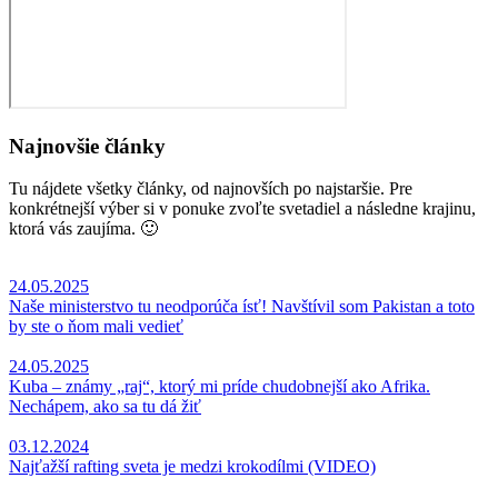
Najnovšie články
Tu nájdete všetky články, od najnovších po najstaršie. Pre
konkrétnejší výber si v ponuke zvoľte svetadiel a následne krajinu,
ktorá vás zaujíma. 🙂
24.05.2025
Naše ministerstvo tu neodporúča ísť! Navštívil som Pakistan a toto
by ste o ňom mali vedieť
24.05.2025
Kuba – známy „raj“, ktorý mi príde chudobnejší ako Afrika.
Nechápem, ako sa tu dá žiť
03.12.2024
Najťažší rafting sveta je medzi krokodílmi (VIDEO)