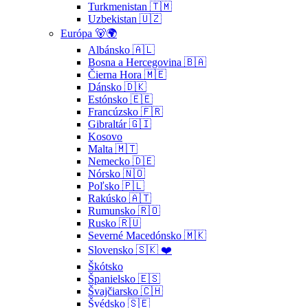
Turkmenistan 🇹🇲
Uzbekistan 🇺🇿
Európa 🐻🌍
Albánsko 🇦🇱
Bosna a Hercegovina 🇧🇦
Čierna Hora 🇲🇪
Dánsko 🇩🇰
Estónsko 🇪🇪
Francúzsko 🇫🇷
Gibraltár 🇬🇮
Kosovo
Malta 🇲🇹
Nemecko 🇩🇪
Nórsko 🇳🇴
Poľsko 🇵🇱
Rakúsko 🇦🇹
Rumunsko 🇷🇴
Rusko 🇷🇺
Severné Macedónsko 🇲🇰
Slovensko 🇸🇰 ❤️
Škótsko
Španielsko 🇪🇸
Švajčiarsko 🇨🇭
Švédsko 🇸🇪