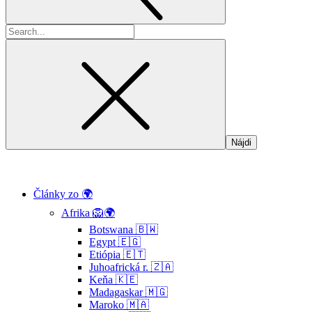
Hľadať:
Články zo 🌍
Afrika 🦁🌍
Botswana 🇧🇼
Egypt 🇪🇬
Etiópia 🇪🇹
Juhoafrická r. 🇿🇦
Keňa 🇰🇪
Madagaskar 🇲🇬
Maroko 🇲🇦