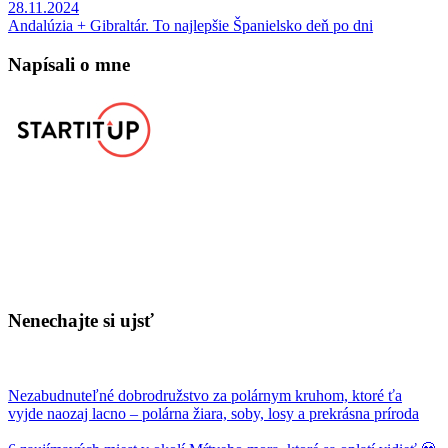
28.11.2024
Andalúzia + Gibraltár. To najlepšie Španielsko deň po dni
Napísali o mne
Nenechajte si ujsť
Nezabudnuteľné dobrodružstvo za polárnym kruhom, ktoré ťa
vyjde naozaj lacno – polárna žiara, soby, losy a prekrásna príroda