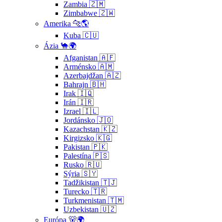
Zambia 🇿🇲
Zimbabwe 🇿🇼
Amerika 🐆🌎
Kuba 🇨🇺
Ázia 🐪🌍
Afganistan 🇦🇫
Arménsko 🇦🇲
Azerbajdžan 🇦🇿
Bahrajn 🇧🇭
Irak 🇮🇶
Irán 🇮🇷
Izrael 🇮🇱
Jordánsko 🇯🇴
Kazachstan 🇰🇿
Kirgizsko 🇰🇬
Pakistan 🇵🇰
Palestína 🇵🇸
Rusko 🇷🇺
Sýria 🇸🇾
Tadžikistan 🇹🇯
Turecko 🇹🇷
Turkmenistan 🇹🇲
Uzbekistan 🇺🇿
Európa 🐻🌍