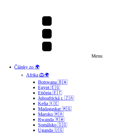
Menu
Články zo 🌍
Afrika 🦁🌍
Botswana 🇧🇼
Egypt 🇪🇬
Etiópia 🇪🇹
Juhoafrická r. 🇿🇦
Keňa 🇰🇪
Madagaskar 🇲🇬
Maroko 🇲🇦
Rwanda 🇷🇼
Somálsko 🇸🇴
Uganda 🇺🇬