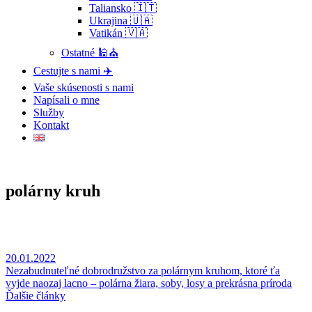
Taliansko 🇮🇹
Ukrajina 🇺🇦
Vatikán 🇻🇦
Ostatné 🕌⛪
Cestujte s nami ✈️
Vaše skúsenosti s nami
Napísali o mne
Služby
Kontakt
polárny kruh
20.01.2022
Nezabudnuteľné dobrodružstvo za polárnym kruhom, ktoré ťa
vyjde naozaj lacno – polárna žiara, soby, losy a prekrásna príroda
Ďalšie články