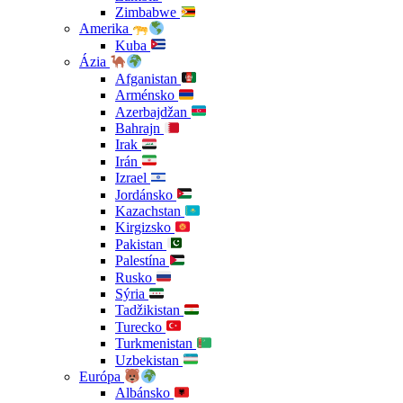
Zimbabwe
Amerika
Kuba
Ázia
Afganistan
Arménsko
Azerbajdžan
Bahrajn
Irak
Irán
Izrael
Jordánsko
Kazachstan
Kirgizsko
Pakistan
Palestína
Rusko
Sýria
Tadžikistan
Turecko
Turkmenistan
Uzbekistan
Európa
Albánsko