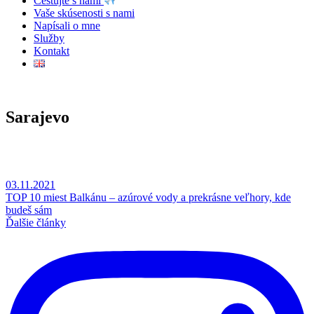
Cestujte s nami
Vaše skúsenosti s nami
Napísali o mne
Služby
Kontakt
Sarajevo
03.11.2021
TOP 10 miest Balkánu – azúrové vody a prekrásne veľhory, kde
budeš sám
Ďalšie články