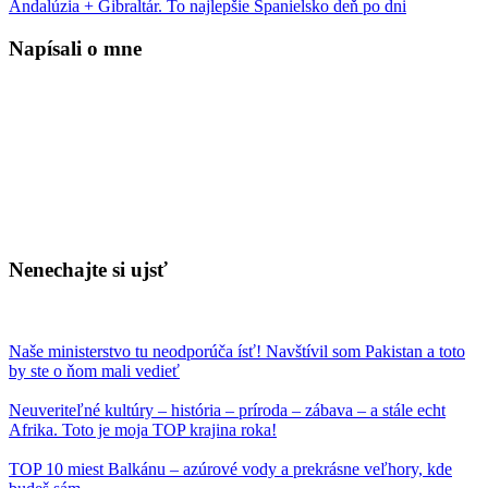
Andalúzia + Gibraltár. To najlepšie Španielsko deň po dni
Napísali o mne
Nenechajte si ujsť
Naše ministerstvo tu neodporúča ísť! Navštívil som Pakistan a toto
by ste o ňom mali vedieť
Neuveriteľné kultúry – história – príroda – zábava – a stále echt
Afrika. Toto je moja TOP krajina roka!
TOP 10 miest Balkánu – azúrové vody a prekrásne veľhory, kde