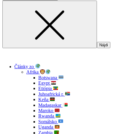
Články zo
Afrika
Botswana
Egypt
Etiópia
Juhoafrická r.
Keňa
Madagaskar
Maroko
Rwanda
Somálsko
Uganda
Zambia