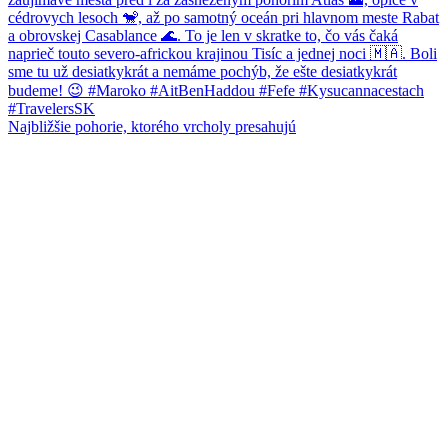
Najbližšie pohorie, ktorého vrcholy presahujú