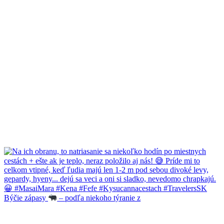
Býčie zápasy
– podľa niekoho týranie z