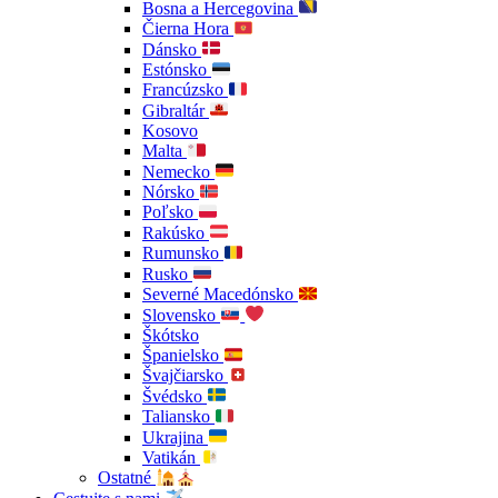
Bosna a Hercegovina
Čierna Hora
Dánsko
Estónsko
Francúzsko
Gibraltár
Kosovo
Malta
Nemecko
Nórsko
Poľsko
Rakúsko
Rumunsko
Rusko
Severné Macedónsko
Slovensko
Škótsko
Španielsko
Švajčiarsko
Švédsko
Taliansko
Ukrajina
Vatikán
Ostatné