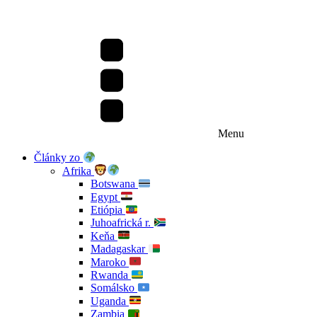
Menu
Články zo
Afrika
Botswana
Egypt
Etiópia
Juhoafrická r.
Keňa
Madagaskar
Maroko
Rwanda
Somálsko
Uganda
Zambia