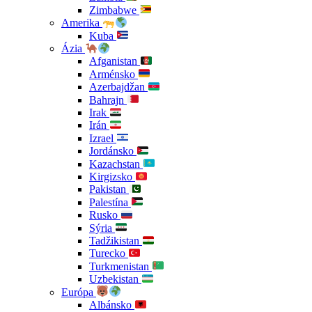
Zimbabwe
Amerika
Kuba
Ázia
Afganistan
Arménsko
Azerbajdžan
Bahrajn
Irak
Irán
Izrael
Jordánsko
Kazachstan
Kirgizsko
Pakistan
Palestína
Rusko
Sýria
Tadžikistan
Turecko
Turkmenistan
Uzbekistan
Európa
Albánsko