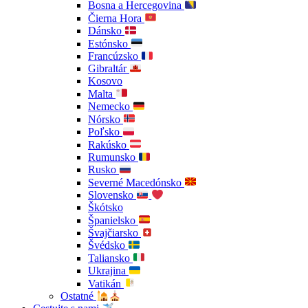
Bosna a Hercegovina
Čierna Hora
Dánsko
Estónsko
Francúzsko
Gibraltár
Kosovo
Malta
Nemecko
Nórsko
Poľsko
Rakúsko
Rumunsko
Rusko
Severné Macedónsko
Slovensko
Škótsko
Španielsko
Švajčiarsko
Švédsko
Taliansko
Ukrajina
Vatikán
Ostatné