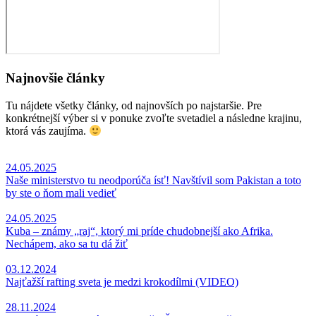
Najnovšie články
Tu nájdete všetky články, od najnovších po najstaršie. Pre
konkrétnejší výber si v ponuke zvoľte svetadiel a následne krajinu,
ktorá vás zaujíma.
24.05.2025
Naše ministerstvo tu neodporúča ísť! Navštívil som Pakistan a toto
by ste o ňom mali vedieť
24.05.2025
Kuba – známy „raj“, ktorý mi príde chudobnejší ako Afrika.
Nechápem, ako sa tu dá žiť
03.12.2024
Najťažší rafting sveta je medzi krokodílmi (VIDEO)
28.11.2024