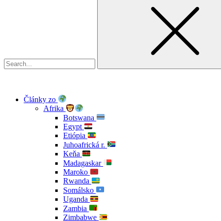
Články zo
Afrika
Botswana
Egypt
Etiópia
Juhoafrická r.
Keňa
Madagaskar
Maroko
Rwanda
Somálsko
Uganda
Zambia
Zimbabwe