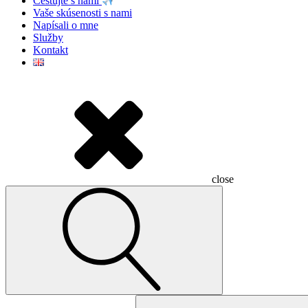
Cestujte s nami
Vaše skúsenosti s nami
Napísali o mne
Služby
Kontakt
close
Hľadať: