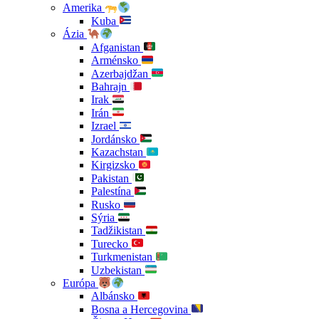
Amerika
Kuba
Ázia
Afganistan
Arménsko
Azerbajdžan
Bahrajn
Irak
Irán
Izrael
Jordánsko
Kazachstan
Kirgizsko
Pakistan
Palestína
Rusko
Sýria
Tadžikistan
Turecko
Turkmenistan
Uzbekistan
Európa
Albánsko
Bosna a Hercegovina