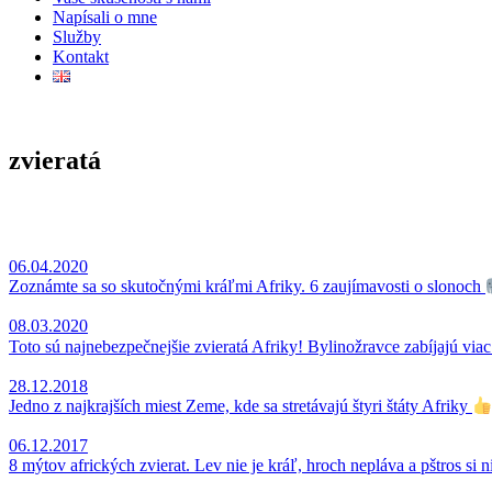
Napísali o mne
Služby
Kontakt
zvieratá
06.04.2020
Zoznámte sa so skutočnými kráľmi Afriky. 6 zaujímavosti o slonoch
08.03.2020
Toto sú najnebezpečnejšie zvieratá Afriky! Bylinožravce zabíjajú vi
28.12.2018
Jedno z najkrajších miest Zeme, kde sa stretávajú štyri štáty Afriky
06.12.2017
8 mýtov afrických zvierat. Lev nie je kráľ, hroch nepláva a pštros si 