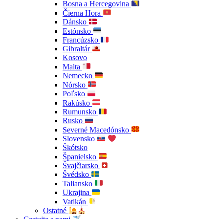
Bosna a Hercegovina
Čierna Hora
Dánsko
Estónsko
Francúzsko
Gibraltár
Kosovo
Malta
Nemecko
Nórsko
Poľsko
Rakúsko
Rumunsko
Rusko
Severné Macedónsko
Slovensko
Škótsko
Španielsko
Švajčiarsko
Švédsko
Taliansko
Ukrajina
Vatikán
Ostatné