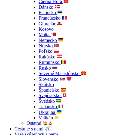
Čierna Hora
Dánsko
Estónsko
Francúzsko
Gibraltár
Kosovo
Malta
Nemecko
Nórsko
Poľsko
Rakúsko
Rumunsko
Rusko
Severné Macedónsko
Slovensko
Škótsko
Španielsko
Švajčiarsko
Švédsko
Taliansko
Ukrajina
Vatikán
Ostatné
Cestujte s nami
Vaše skúsenosti s nami