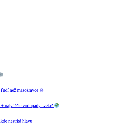
ac ľudí než mäsožravce ☠
+ najväčšie vodopády sveta?
nikde nestrká hlavu