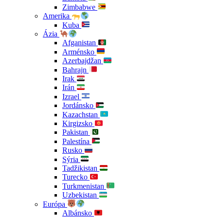
Zimbabwe
Amerika
Kuba
Ázia
Afganistan
Arménsko
Azerbajdžan
Bahrajn
Irak
Irán
Izrael
Jordánsko
Kazachstan
Kirgizsko
Pakistan
Palestína
Rusko
Sýria
Tadžikistan
Turecko
Turkmenistan
Uzbekistan
Európa
Albánsko