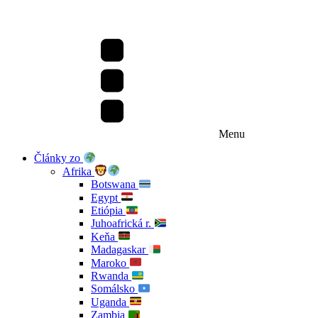
Menu
Články zo
Afrika
Botswana
Egypt
Etiópia
Juhoafrická r.
Keňa
Madagaskar
Maroko
Rwanda
Somálsko
Uganda
Zambia