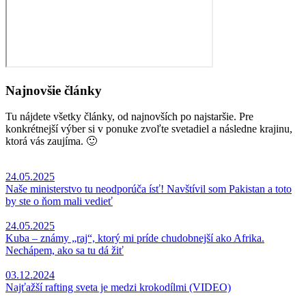
Najnovšie články
Tu nájdete všetky články, od najnovších po najstaršie. Pre
konkrétnejší výber si v ponuke zvoľte svetadiel a následne krajinu,
ktorá vás zaujíma. 🙂
24.05.2025
Naše ministerstvo tu neodporúča ísť! Navštívil som Pakistan a toto
by ste o ňom mali vedieť
24.05.2025
Kuba – známy „raj“, ktorý mi príde chudobnejší ako Afrika.
Nechápem, ako sa tu dá žiť
03.12.2024
Najťažší rafting sveta je medzi krokodílmi (VIDEO)