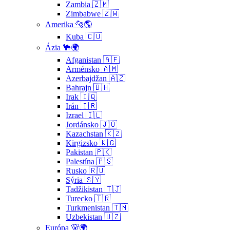
Zambia 🇿🇲
Zimbabwe 🇿🇼
Amerika 🐆🌎
Kuba 🇨🇺
Ázia 🐪🌍
Afganistan 🇦🇫
Arménsko 🇦🇲
Azerbajdžan 🇦🇿
Bahrajn 🇧🇭
Irak 🇮🇶
Irán 🇮🇷
Izrael 🇮🇱
Jordánsko 🇯🇴
Kazachstan 🇰🇿
Kirgizsko 🇰🇬
Pakistan 🇵🇰
Palestína 🇵🇸
Rusko 🇷🇺
Sýria 🇸🇾
Tadžikistan 🇹🇯
Turecko 🇹🇷
Turkmenistan 🇹🇲
Uzbekistan 🇺🇿
Európa 🐻🌍