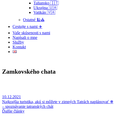
Taliansko 🇮🇹
Ukrajina 🇺🇦
Vatikán 🇻🇦
Ostatné 🕌⛪
Cestujte s nami ✈️
Vaše skúsenosti s nami
Napísali o mne
Služby
Kontakt
Zamkovského chata
10.12.2021
Najkrajšia turistika, akú si môžete v zimných Tatrách naplánovať ❄
– spoznávanie tatranských chát
Ďalšie články