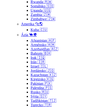
Rwanda 🇷🇼
Somálsko 🇸🇴
Uganda 🇺🇬
Zambia 🇿🇲
Zimbabwe 🇿🇼
Amerika 🐆🌎
Kuba 🇨🇺
Ázia 🐪🌍
Afganistan 🇦🇫
Arménsko 🇦🇲
Azerbajdžan 🇦🇿
Bahrajn 🇧🇭
Irak 🇮🇶
Irán 🇮🇷
Izrael 🇮🇱
Jordánsko 🇯🇴
Kazachstan 🇰🇿
Kirgizsko 🇰🇬
Pakistan 🇵🇰
Palestína 🇵🇸
Rusko 🇷🇺
Sýria 🇸🇾
Tadžikistan 🇹🇯
Turecko 🇹🇷