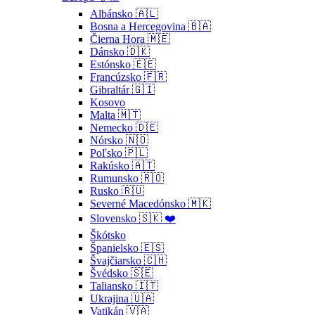
Albánsko 🇦🇱
Bosna a Hercegovina 🇧🇦
Čierna Hora 🇲🇪
Dánsko 🇩🇰
Estónsko 🇪🇪
Francúzsko 🇫🇷
Gibraltár 🇬🇮
Kosovo
Malta 🇲🇹
Nemecko 🇩🇪
Nórsko 🇳🇴
Poľsko 🇵🇱
Rakúsko 🇦🇹
Rumunsko 🇷🇴
Rusko 🇷🇺
Severné Macedónsko 🇲🇰
Slovensko 🇸🇰 ❤️
Škótsko
Španielsko 🇪🇸
Švajčiarsko 🇨🇭
Švédsko 🇸🇪
Taliansko 🇮🇹
Ukrajina 🇺🇦
Vatikán 🇻🇦