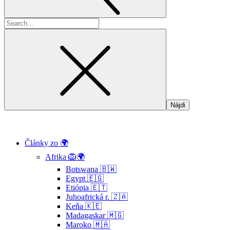
Hľadať:
Články zo 🌍
Afrika 🦁🌍
Botswana 🇧🇼
Egypt 🇪🇬
Etiópia 🇪🇹
Juhoafrická r. 🇿🇦
Keňa 🇰🇪
Madagaskar 🇲🇬
Maroko 🇲🇦