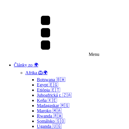
Menu
Články zo 🌍
Afrika 🦁🌍
Botswana 🇧🇼
Egypt 🇪🇬
Etiópia 🇪🇹
Juhoafrická r. 🇿🇦
Keňa 🇰🇪
Madagaskar 🇲🇬
Maroko 🇲🇦
Rwanda 🇷🇼
Somálsko 🇸🇴
Uganda 🇺🇬