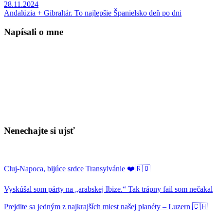
28.11.2024
Andalúzia + Gibraltár. To najlepšie Španielsko deň po dni
Napísali o mne
Nenechajte si ujsť
Cluj-Napoca, bijúce srdce Transylvánie ❤️🇷🇴
Vyskúšal som párty na „arabskej Ibize.“ Tak trápny fail som nečakal
Prejdite sa jedným z najkrajších miest našej planéty – Luzern 🇨🇭