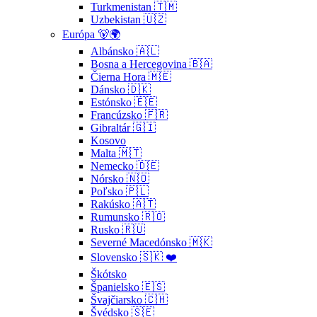
Turkmenistan 🇹🇲
Uzbekistan 🇺🇿
Európa 🐻🌍
Albánsko 🇦🇱
Bosna a Hercegovina 🇧🇦
Čierna Hora 🇲🇪
Dánsko 🇩🇰
Estónsko 🇪🇪
Francúzsko 🇫🇷
Gibraltár 🇬🇮
Kosovo
Malta 🇲🇹
Nemecko 🇩🇪
Nórsko 🇳🇴
Poľsko 🇵🇱
Rakúsko 🇦🇹
Rumunsko 🇷🇴
Rusko 🇷🇺
Severné Macedónsko 🇲🇰
Slovensko 🇸🇰 ❤️
Škótsko
Španielsko 🇪🇸
Švajčiarsko 🇨🇭
Švédsko 🇸🇪