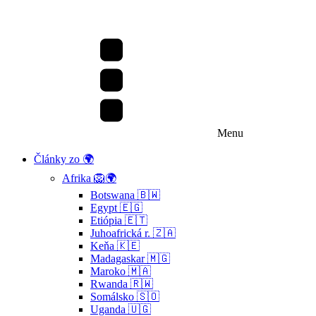
Menu
Články zo 🌍
Afrika 🦁🌍
Botswana 🇧🇼
Egypt 🇪🇬
Etiópia 🇪🇹
Juhoafrická r. 🇿🇦
Keňa 🇰🇪
Madagaskar 🇲🇬
Maroko 🇲🇦
Rwanda 🇷🇼
Somálsko 🇸🇴
Uganda 🇺🇬