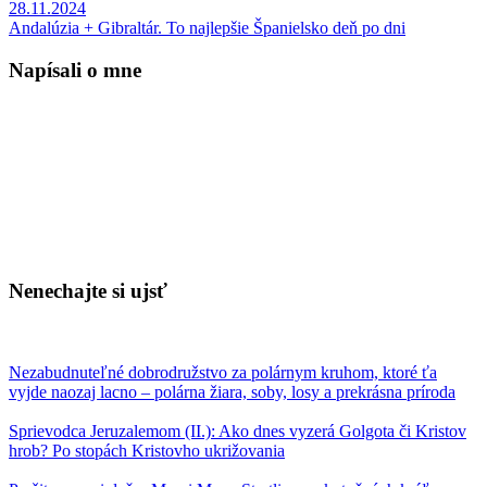
28.11.2024
Andalúzia + Gibraltár. To najlepšie Španielsko deň po dni
Napísali o mne
Nenechajte si ujsť
Nezabudnuteľné dobrodružstvo za polárnym kruhom, ktoré ťa
vyjde naozaj lacno – polárna žiara, soby, losy a prekrásna príroda
Sprievodca Jeruzalemom (II.): Ako dnes vyzerá Golgota či Kristov
hrob? Po stopách Kristovho ukrižovania