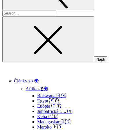
Hľadať:
Články zo 🌍
Afrika 🦁🌍
Botswana 🇧🇼
Egypt 🇪🇬
Etiópia 🇪🇹
Juhoafrická r. 🇿🇦
Keňa 🇰🇪
Madagaskar 🇲🇬
Maroko 🇲🇦