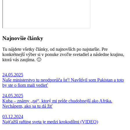
Najnovšie články
Tu nájdete všetky články, od najnovších po najstaršie. Pre
konkrétnejší výber si v ponuke zvoľte svetadiel a následne krajinu,
ktorá vás zaujíma. 🙂
24.05.2025
Naše ministerstvo tu neodporúča ísť! Navštívil som Pakistan a toto
by ste o ňom mali vedieť
24.05.2025
Kuba – známy „raj“, ktorý mi príde chudobnejší ako Afrika.
Nechápem, ako sa tu dá žiť
03.12.2024
Najťažší rafting sveta je medzi krokodílmi (VIDEO)