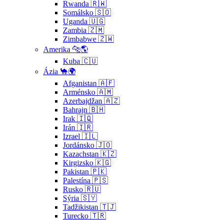
Rwanda 🇷🇼
Somálsko 🇸🇴
Uganda 🇺🇬
Zambia 🇿🇲
Zimbabwe 🇿🇼
Amerika 🐆🌎
Kuba 🇨🇺
Ázia 🐪🌍
Afganistan 🇦🇫
Arménsko 🇦🇲
Azerbajdžan 🇦🇿
Bahrajn 🇧🇭
Irak 🇮🇶
Irán 🇮🇷
Izrael 🇮🇱
Jordánsko 🇯🇴
Kazachstan 🇰🇿
Kirgizsko 🇰🇬
Pakistan 🇵🇰
Palestína 🇵🇸
Rusko 🇷🇺
Sýria 🇸🇾
Tadžikistan 🇹🇯
Turecko 🇹🇷