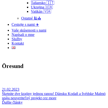
Taliansko 🇮🇹
Ukrajina 🇺🇦
Vatikán 🇻🇦
Ostatné 🕌⛪
Cestujte s nami ✈️
Vaše skúsenosti s nami
Napísali o mne
Služby
Kontakt
Öresund
21.02.2023
Škrtnite dve krajiny jednou ranou! Dánsku Kodaň a švédske Malmö
spája neuveriteľný projekt cez more
Ďalšie články