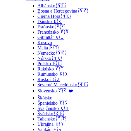
Albánsko 🇦🇱
Bosna a Hercegovina 🇧🇦
Čierna Hora 🇲🇪
Dánsko 🇩🇰
Estónsko 🇪🇪
Francúzsko 🇫🇷
Gibraltár 🇬🇮
Kosovo
Malta 🇲🇹
Nemecko 🇩🇪
Nórsko 🇳🇴
Poľsko 🇵🇱
Rakúsko 🇦🇹
Rumunsko 🇷🇴
Rusko 🇷🇺
Severné Macedónsko 🇲🇰
Slovensko 🇸🇰 ❤️
Škótsko
Španielsko 🇪🇸
Švajčiarsko 🇨🇭
Švédsko 🇸🇪
Taliansko 🇮🇹
Ukrajina 🇺🇦
Vatikán 🇻🇦