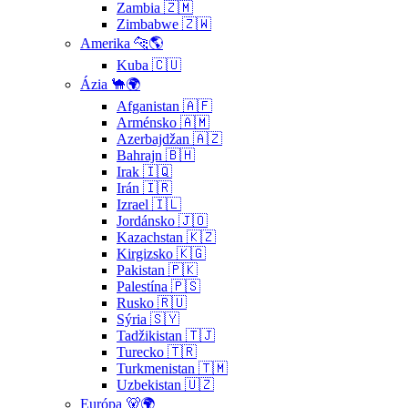
Zambia 🇿🇲
Zimbabwe 🇿🇼
Amerika 🐆🌎
Kuba 🇨🇺
Ázia 🐪🌍
Afganistan 🇦🇫
Arménsko 🇦🇲
Azerbajdžan 🇦🇿
Bahrajn 🇧🇭
Irak 🇮🇶
Irán 🇮🇷
Izrael 🇮🇱
Jordánsko 🇯🇴
Kazachstan 🇰🇿
Kirgizsko 🇰🇬
Pakistan 🇵🇰
Palestína 🇵🇸
Rusko 🇷🇺
Sýria 🇸🇾
Tadžikistan 🇹🇯
Turecko 🇹🇷
Turkmenistan 🇹🇲
Uzbekistan 🇺🇿
Európa 🐻🌍