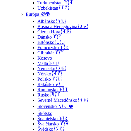
Turkmenistan 🇹🇲
Uzbekistan 🇺🇿
Európa 🐻🌍
Albánsko 🇦🇱
Bosna a Hercegovina 🇧🇦
Čierna Hora 🇲🇪
Dánsko 🇩🇰
Estónsko 🇪🇪
Francúzsko 🇫🇷
Gibraltár 🇬🇮
Kosovo
Malta 🇲🇹
Nemecko 🇩🇪
Nórsko 🇳🇴
Poľsko 🇵🇱
Rakúsko 🇦🇹
Rumunsko 🇷🇴
Rusko 🇷🇺
Severné Macedónsko 🇲🇰
Slovensko 🇸🇰 ❤️
Škótsko
Španielsko 🇪🇸
Švajčiarsko 🇨🇭
Švédsko 🇸🇪