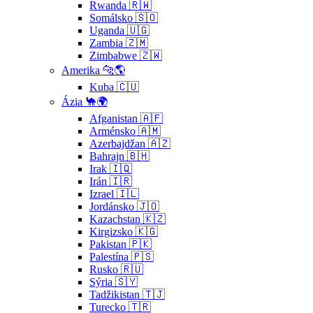
Rwanda 🇷🇼
Somálsko 🇸🇴
Uganda 🇺🇬
Zambia 🇿🇲
Zimbabwe 🇿🇼
Amerika 🐆🌎
Kuba 🇨🇺
Ázia 🐪🌍
Afganistan 🇦🇫
Arménsko 🇦🇲
Azerbajdžan 🇦🇿
Bahrajn 🇧🇭
Irak 🇮🇶
Irán 🇮🇷
Izrael 🇮🇱
Jordánsko 🇯🇴
Kazachstan 🇰🇿
Kirgizsko 🇰🇬
Pakistan 🇵🇰
Palestína 🇵🇸
Rusko 🇷🇺
Sýria 🇸🇾
Tadžikistan 🇹🇯
Turecko 🇹🇷