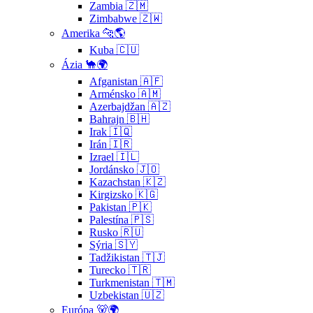
Zambia 🇿🇲
Zimbabwe 🇿🇼
Amerika 🐆🌎
Kuba 🇨🇺
Ázia 🐪🌍
Afganistan 🇦🇫
Arménsko 🇦🇲
Azerbajdžan 🇦🇿
Bahrajn 🇧🇭
Irak 🇮🇶
Irán 🇮🇷
Izrael 🇮🇱
Jordánsko 🇯🇴
Kazachstan 🇰🇿
Kirgizsko 🇰🇬
Pakistan 🇵🇰
Palestína 🇵🇸
Rusko 🇷🇺
Sýria 🇸🇾
Tadžikistan 🇹🇯
Turecko 🇹🇷
Turkmenistan 🇹🇲
Uzbekistan 🇺🇿
Európa 🐻🌍