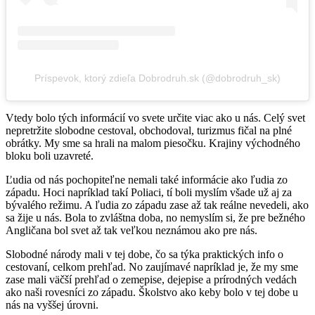
Príspevok, ktorý zdieľa Dobrodruh.sk (@dobrodruh_sk)
Vtedy bolo tých informácií vo svete určite viac ako u nás. Celý svet
nepretržite slobodne cestoval, obchodoval, turizmus fičal na plné
obrátky. My sme sa hrali na malom piesočku. Krajiny východného
bloku boli uzavreté.
Ľudia od nás pochopiteľne nemali také informácie ako ľudia zo
západu. Hoci napríklad takí Poliaci, tí boli myslím všade už aj za
bývalého režimu. A ľudia zo západu zase až tak reálne nevedeli, ako
sa žije u nás. Bola to zvláštna doba, no nemyslím si, že pre bežného
Angličana bol svet až tak veľkou neznámou ako pre nás.
Slobodné národy mali v tej dobe, čo sa týka praktických info o
cestovaní, celkom prehľad. No zaujímavé napríklad je, že my sme
zase mali väčší prehľad o zemepise, dejepise a prírodných vedách
ako naši rovesníci zo západu. Školstvo ako keby bolo v tej dobe u
nás na vyššej úrovni.