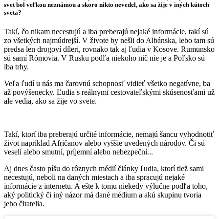
svet bol veľkou neznámou a skoro nikto nevedel, ako sa žije v iných kútoch
sveta?
Takí, čo nikam necestujú a iba preberajú nejaké informácie, takí sú
zo všetkých najmúdrejší. V živote by nešli do Albánska, lebo tam sú
predsa len drogoví díleri, rovnako tak aj ľudia v Kosove. Rumunsko
sú samí Rómovia. V Rusku podľa niekoho nič nie je a Poľsko sú
iba trhy.
Veľa ľudí u nás ma čarovnú schopnosť vidieť všetko negatívne, ba
až povýšenecky. Ľudia s reálnymi cestovateľskými skúsenosťami už
ale vedia, ako sa žije vo svete.
Takí, ktorí iba preberajú určité informácie, nemajú šancu vyhodnotiť
život napríklad Afričanov alebo vyššie uvedených národov. Či sú
veselí alebo smutní, príjemní alebo nebezpeční...
Aj dnes často píšu do rôznych médií články ľudia, ktorí tiež sami
necestujú, neboli na daných miestach a iba spracujú nejaké
informácie z internetu. A ešte k tomu niekedy výlučne podľa toho,
aký politický či iný názor má dané médium a akú skupinu tvoria
jeho čitatelia.