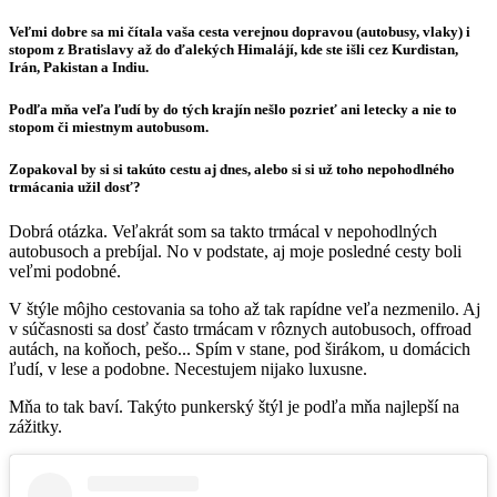
Veľmi dobre sa mi čítala vaša cesta verejnou dopravou (autobusy, vlaky) i
stopom z Bratislavy až do ďalekých Himalájí, kde ste išli cez Kurdistan,
Irán, Pakistan a Indiu.
Podľa mňa veľa ľudí by do tých krajín nešlo pozrieť ani letecky a nie to
stopom či miestnym autobusom.
Zopakoval by si si takúto cestu aj dnes, alebo si si už toho nepohodlného
trmácania užil dosť?
Dobrá otázka. Veľakrát som sa takto trmácal v nepohodlných
autobusoch a prebíjal. No v podstate, aj moje posledné cesty boli
veľmi podobné.
V štýle môjho cestovania sa toho až tak rapídne veľa nezmenilo. Aj
v súčasnosti sa dosť často trmácam v rôznych autobusoch, offroad
autách, na koňoch, pešo... Spím v stane, pod širákom, u domácich
ľudí, v lese a podobne. Necestujem nijako luxusne.
Mňa to tak baví. Takýto punkerský štýl je podľa mňa najlepší na
zážitky.