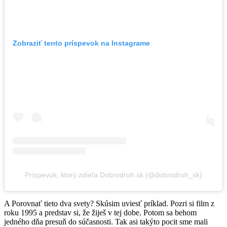
Zobraziť tento príspevok na Instagrame
Príspevok, ktorý zdieľa Dobrodruh.sk (@dobrodruh_sk)
A Porovnať tieto dva svety? Skúsim uviesť príklad. Pozri si film z
roku 1995 a predstav si, že žiješ v tej dobe. Potom sa behom
jedného dňa presuň do súčasnosti. Tak asi takýto pocit sme mali