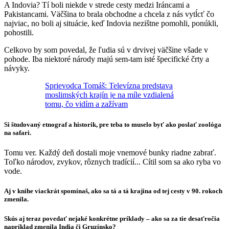
A Indovia? Tí boli niekde v strede cesty medzi Iráncami a
Pakistancami. Väčšina to brala obchodne a chcela z nás vytĺcť čo
najviac, no boli aj situácie, keď Indovia nezištne pomohli, ponúkli,
pohostili.
Celkovo by som povedal, že ľudia sú v drvivej väčšine všade v
pohode. Iba niektoré národy majú sem-tam isté špecifické črty a
návyky.
Sprievodca Tomáš: Televízna predstava
moslimských krajín je na míle vzdialená
tomu, čo vidím a zažívam
Si študovaný etnograf a historik, pre teba to muselo byť ako poslať zoológa
na safari.
Tomu ver. Každý deň dostali moje vnemové bunky riadne zabrať.
Toľko národov, zvykov, rôznych tradícií... Cítil som sa ako ryba vo
vode.
Aj v knihe viackrát spomínaš, ako sa tá a tá krajina od tej cesty v 90. rokoch
zmenila.
Skús aj teraz povedať nejaké konkrétne príklady – ako sa za tie desaťročia
napríklad zmenila India či Gruzínsko?