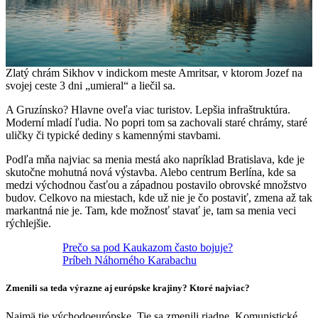
Zlatý chrám Sikhov v indickom meste Amritsar, v ktorom Jozef na
svojej ceste 3 dni „umieral“ a liečil sa.
A Gruzínsko? Hlavne oveľa viac turistov. Lepšia infraštruktúra.
Moderní mladí ľudia. No popri tom sa zachovali staré chrámy, staré
uličky či typické dediny s kamennými stavbami.
Podľa mňa najviac sa menia mestá ako napríklad Bratislava, kde je
skutočne mohutná nová výstavba. Alebo centrum Berlína, kde sa
medzi východnou časťou a západnou postavilo obrovské množstvo
budov. Celkovo na miestach, kde už nie je čo postaviť, zmena až tak
markantná nie je. Tam, kde možnosť stavať je, tam sa menia veci
rýchlejšie.
Prečo sa pod Kaukazom často bojuje?
Príbeh Náhorného Karabachu
Zmenili sa teda výrazne aj európske krajiny? Ktoré najviac?
Najmä tie východoeurópske. Tie sa zmenili riadne. Komunistické