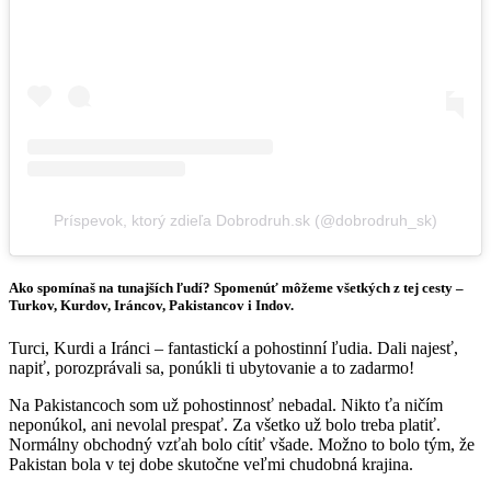
Príspevok, ktorý zdieľa Dobrodruh.sk (@dobrodruh_sk)
Ako spomínaš na tunajších ľudí? Spomenúť môžeme všetkých z tej cesty –
Turkov, Kurdov, Iráncov, Pakistancov i Indov.
Turci, Kurdi a Iránci – fantastickí a pohostinní ľudia. Dali najesť,
napiť, porozprávali sa, ponúkli ti ubytovanie a to zadarmo!
Na Pakistancoch som už pohostinnosť nebadal. Nikto ťa ničím
neponúkol, ani nevolal prespať. Za všetko už bolo treba platiť.
Normálny obchodný vzťah bolo cítiť všade. Možno to bolo tým, že
Pakistan bola v tej dobe skutočne veľmi chudobná krajina.