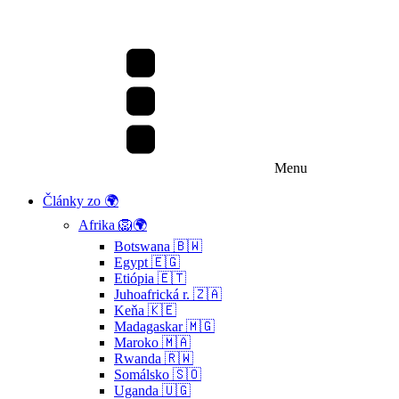
Menu
Články zo 🌍
Afrika 🦁🌍
Botswana 🇧🇼
Egypt 🇪🇬
Etiópia 🇪🇹
Juhoafrická r. 🇿🇦
Keňa 🇰🇪
Madagaskar 🇲🇬
Maroko 🇲🇦
Rwanda 🇷🇼
Somálsko 🇸🇴
Uganda 🇺🇬