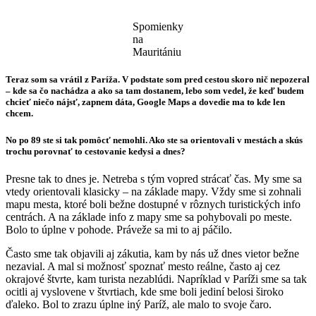
Spomienky
na
Mauritániu
Teraz som sa vrátil z Paríža. V podstate som pred cestou skoro nič nepozeral
– kde sa čo nachádza a ako sa tam dostanem, lebo som vedel, že keď budem
chcieť niečo nájsť, zapnem dáta, Google Maps a dovedie ma to kde len
chcem.
No po 89 ste si tak pomôcť nemohli. Ako ste sa orientovali v mestách a skús
trochu porovnať to cestovanie kedysi a dnes?
Presne tak to dnes je. Netreba s tým vopred strácať čas. My sme sa
vtedy orientovali klasicky – na základe mapy. Vždy sme si zohnali
mapu mesta, ktoré boli bežne dostupné v rôznych turistických info
centrách. A na základe info z mapy sme sa pohybovali po meste.
Bolo to úplne v pohode. Práveže sa mi to aj páčilo.
Často sme tak objavili aj zákutia, kam by nás už dnes vietor bežne
nezavial. A mal si možnosť spoznať mesto reálne, často aj cez
okrajové štvrte, kam turista nezablúdi. Napríklad v Paríži sme sa tak
ocitli aj vyslovene v štvrtiach, kde sme boli jediní belosi široko
ďaleko. Bol to zrazu úplne iný Paríž, ale malo to svoje čaro.