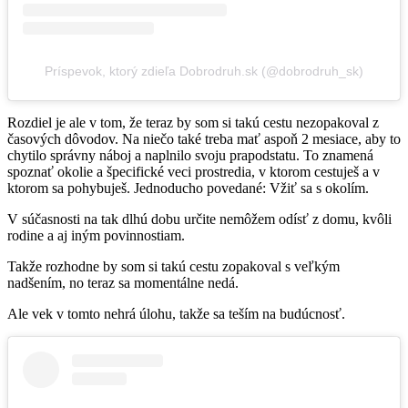
Príspevok, ktorý zdieľa Dobrodruh.sk (@dobrodruh_sk)
Rozdiel je ale v tom, že teraz by som si takú cestu nezopakoval z
časových dôvodov. Na niečo také treba mať aspoň 2 mesiace, aby to
chytilo správny náboj a naplnilo svoju prapodstatu. To znamená
spoznať okolie a špecifické veci prostredia, v ktorom cestuješ a v
ktorom sa pohybuješ. Jednoducho povedané: Vžiť sa s okolím.
V súčasnosti na tak dlhú dobu určite nemôžem odísť z domu, kvôli
rodine a aj iným povinnostiam.
Takže rozhodne by som si takú cestu zopakoval s veľkým
nadšením, no teraz sa momentálne nedá.
Ale vek v tomto nehrá úlohu, takže sa teším na budúcnosť.