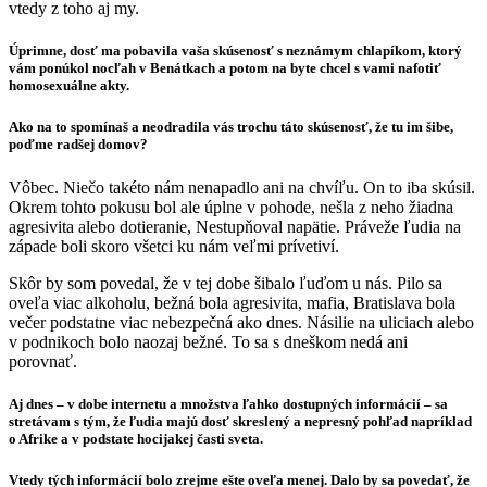
vtedy z toho aj my.
Úprimne, dosť ma pobavila vaša skúsenosť s neznámym chlapíkom, ktorý
vám ponúkol nocľah v Benátkach a potom na byte chcel s vami nafotiť
homosexuálne akty.
Ako na to spomínaš a neodradila vás trochu táto skúsenosť, že tu im šibe,
poďme radšej domov?
Vôbec. Niečo takéto nám nenapadlo ani na chvíľu. On to iba skúsil.
Okrem tohto pokusu bol ale úplne v pohode, nešla z neho žiadna
agresivita alebo dotieranie, Nestupňoval napätie. Práveže ľudia na
západe boli skoro všetci ku nám veľmi prívetiví.
Skôr by som povedal, že v tej dobe šibalo ľuďom u nás. Pilo sa
oveľa viac alkoholu, bežná bola agresivita, mafia, Bratislava bola
večer podstatne viac nebezpečná ako dnes. Násilie na uliciach alebo
v podnikoch bolo naozaj bežné. To sa s dneškom nedá ani
porovnať.
Aj dnes – v dobe internetu a množstva ľahko dostupných informácií – sa
stretávam s tým, že ľudia majú dosť skreslený a nepresný pohľad napríklad
o Afrike a v podstate hocijakej časti sveta.
Vtedy tých informácií bolo zrejme ešte oveľa menej. Dalo by sa povedať, že