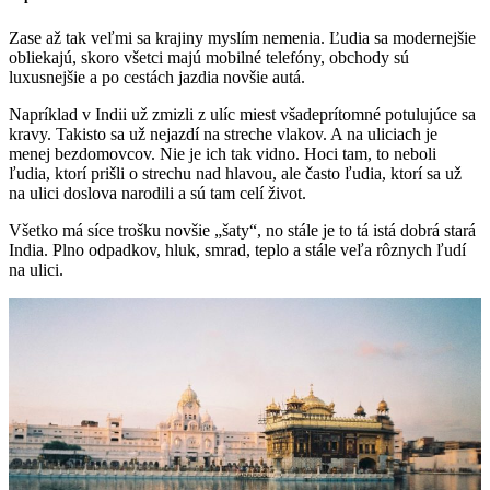
Zase až tak veľmi sa krajiny myslím nemenia. Ľudia sa modernejšie
obliekajú, skoro všetci majú mobilné telefóny, obchody sú
luxusnejšie a po cestách jazdia novšie autá.
Napríklad v Indii už zmizli z ulíc miest všadeprítomné potulujúce sa
kravy. Takisto sa už nejazdí na streche vlakov. A na uliciach je
menej bezdomovcov. Nie je ich tak vidno. Hoci tam, to neboli
ľudia, ktorí prišli o strechu nad hlavou, ale často ľudia, ktorí sa už
na ulici doslova narodili a sú tam celí život.
Všetko má síce trošku novšie „šaty“, no stále je to tá istá dobrá stará
India. Plno odpadkov, hluk, smrad, teplo a stále veľa rôznych ľudí
na ulici.