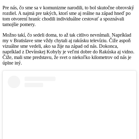
Pre nás, čo sme sa v komunizme narodili, to bol skutočne obrovský
rozdiel. A najmä pre takých, ktorí sme aj reálne na západ hneď po
tom otvorení hraníc chodili individuálne cestovať a spoznávali
tamojšie pomery.
Možno takí, čo sedeli doma, to až tak citlivo nevnímali. Napríklad
my v Bratislave sme vždy chytali aj rakúsku televíziu. Čiže aspoň
vizuálne sme vedeli, ako sa žije na západ od nás. Dokonca,
napríklad z Devínskej Kobyly je veľmi dobre do Rakúska aj vidno.
Čiže, mali sme predstavu, že svet o niekoľko kilometrov od nás je
úplne iný.