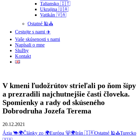
Taliansko 🇮🇹
Ukrajina 🇺🇦
Vatikán 🇻🇦
Ostatné 🕌⛪
Cestujte s nami ✈️
Vaše skúsenosti s nami
Napísali o mne
Služby
Kontakt
V kmeni ľudožrútov strieľali po ňom šípy
a prezradili najchutnejšie časti človeka.
Spomienky a rady od skúseného
Dobrodruha Jozefa Terema
20.12.2021
Ázia 🐪🌍
Články zo 🌍
Európa 🐻🌍
Irán 🇮🇷
Ostatné 🕌⛪
Turecko