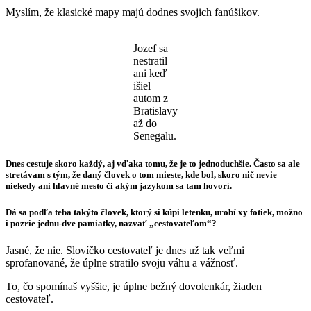
Myslím, že klasické mapy majú dodnes svojich fanúšikov.
Jozef sa
nestratil
ani keď
išiel
autom z
Bratislavy
až do
Senegalu.
Dnes cestuje skoro každý, aj vďaka tomu, že je to jednoduchšie. Často sa ale
stretávam s tým, že daný človek o tom mieste, kde bol, skoro nič nevie –
niekedy ani hlavné mesto či akým jazykom sa tam hovorí.
Dá sa podľa teba takýto človek, ktorý si kúpi letenku, urobí xy fotiek, možno
i pozrie jednu-dve pamiatky, nazvať „cestovateľom“?
Jasné, že nie. Slovíčko cestovateľ je dnes už tak veľmi
sprofanované, že úplne stratilo svoju váhu a vážnosť.
To, čo spomínaš vyššie, je úplne bežný dovolenkár, žiaden
cestovateľ.