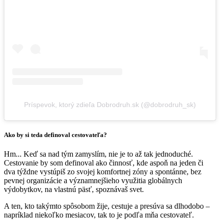
Príspevok, ktorý zdieľa Dobrodruh.sk (@dobrodruh_sk)
Ako by si teda definoval cestovateľa?
Hm... Keď sa nad tým zamyslím, nie je to až tak jednoduché.
Cestovanie by som definoval ako činnosť, kde aspoň na jeden či
dva týždne vystúpiš zo svojej komfortnej zóny a spontánne, bez
pevnej organizácie a významnejšieho využitia globálnych
výdobytkov, na vlastnú päsť, spoznávaš svet.
A ten, kto takýmto spôsobom žije, cestuje a presúva sa dlhodobo –
napríklad niekoľko mesiacov, tak to je podľa mňa cestovateľ.