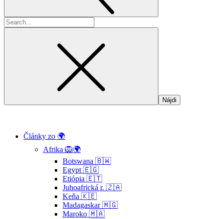
Hľadať:
Články zo 🌍
Afrika 🦁🌍
Botswana 🇧🇼
Egypt 🇪🇬
Etiópia 🇪🇹
Juhoafrická r. 🇿🇦
Keňa 🇰🇪
Madagaskar 🇲🇬
Maroko 🇲🇦