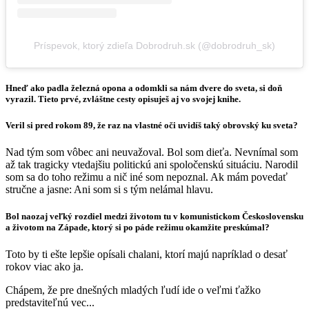
Príspevok, ktorý zdieľa Dobrodruh.sk (@dobrodruh_sk)
Hneď ako padla železná opona a odomkli sa nám dvere do sveta, si doň
vyrazil. Tieto prvé, zvláštne cesty opisuješ aj vo svojej knihe.
Veril si pred rokom 89, že raz na vlastné oči uvidíš taký obrovský ku sveta?
Nad tým som vôbec ani neuvažoval. Bol som dieťa. Nevnímal som
až tak tragicky vtedajšiu politickú ani spoločenskú situáciu. Narodil
som sa do toho režimu a nič iné som nepoznal. Ak mám povedať
stručne a jasne: Ani som si s tým nelámal hlavu.
Bol naozaj veľký rozdiel medzi životom tu v komunistickom Československu
a životom na Západe, ktorý si po páde režimu okamžite preskúmal?
Toto by ti ešte lepšie opísali chalani, ktorí majú napríklad o desať
rokov viac ako ja.
Chápem, že pre dnešných mladých ľudí ide o veľmi ťažko
predstaviteľnú vec...