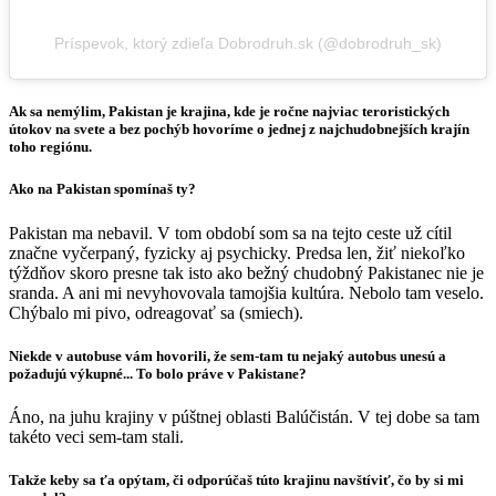
Príspevok, ktorý zdieľa Dobrodruh.sk (@dobrodruh_sk)
Ak sa nemýlim, Pakistan je krajina, kde je ročne najviac teroristických
útokov na svete a bez pochýb hovoríme o jednej z najchudobnejších krajín
toho regiónu.
Ako na Pakistan spomínaš ty?
Pakistan ma nebavil. V tom období som sa na tejto ceste už cítil
značne vyčerpaný, fyzicky aj psychicky. Predsa len, žiť niekoľko
týždňov skoro presne tak isto ako bežný chudobný Pakistanec nie je
sranda. A ani mi nevyhovovala tamojšia kultúra. Nebolo tam veselo.
Chýbalo mi pivo, odreagovať sa (smiech).
Niekde v autobuse vám hovorili, že sem-tam tu nejaký autobus unesú a
požadujú výkupné... To bolo práve v Pakistane?
Áno, na juhu krajiny v púštnej oblasti Balúčistán. V tej dobe sa tam
takéto veci sem-tam stali.
Takže keby sa ťa opýtam, či odporúčaš túto krajinu navštíviť, čo by si mi