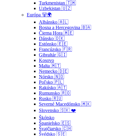
Turkmenistan 🇹🇲
Uzbekistan 🇺🇿
Európa 🐻🌍
Albánsko 🇦🇱
Bosna a Hercegovina 🇧🇦
Čierna Hora 🇲🇪
Dánsko 🇩🇰
Estónsko 🇪🇪
Francúzsko 🇫🇷
Gibraltár 🇬🇮
Kosovo
Malta 🇲🇹
Nemecko 🇩🇪
Nórsko 🇳🇴
Poľsko 🇵🇱
Rakúsko 🇦🇹
Rumunsko 🇷🇴
Rusko 🇷🇺
Severné Macedónsko 🇲🇰
Slovensko 🇸🇰 ❤️
Škótsko
Španielsko 🇪🇸
Švajčiarsko 🇨🇭
Švédsko 🇸🇪