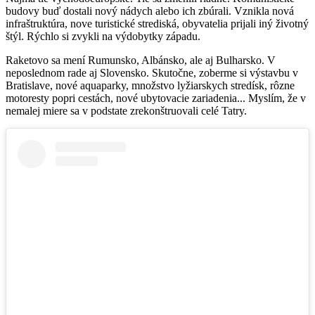
budovy buď dostali nový nádych alebo ich zbúrali. Vznikla nová
infraštruktúra, nove turistické strediská, obyvatelia prijali iný životný
štýl. Rýchlo si zvykli na výdobytky západu.
Raketovo sa mení Rumunsko, Albánsko, ale aj Bulharsko. V
neposlednom rade aj Slovensko. Skutočne, zoberme si výstavbu v
Bratislave, nové aquaparky, množstvo lyžiarskych stredísk, rôzne
motoresty popri cestách, nové ubytovacie zariadenia... Myslím, že v
nemalej miere sa v podstate zrekonštruovali celé Tatry.