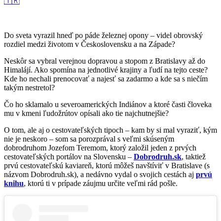
🇹🇷
Do sveta vyrazil hneď po páde železnej opony – videl obrovský
rozdiel medzi životom v Československu a na Západe?
Neskôr sa vybral verejnou dopravou a stopom z Bratislavy až do
Himalájí. Ako spomína na jednotlivé krajiny a ľudí na tejto ceste?
Kde ho nechali prenocovať a najesť sa zadarmo a kde sa s niečím
takým nestretol?
Čo ho sklamalo u severoamerických Indiánov a ktoré časti človeka
mu v kmeni ľudožrútov opísali ako tie najchutnejšie?
O tom, ale aj o cestovateľských tipoch – kam by si mal vyraziť, kým
nie je neskoro – som sa porozprával s veľmi skúseným
dobrodruhom Jozefom Teremom, ktorý založil jeden z prvých
cestovateľských portálov na Slovensku –
Dobrodruh.sk
, taktiež
prvú cestovateľskú kaviareň, ktorú môžeš navštíviť v Bratislave (s
názvom Dobrodruh.sk), a nedávno vydal o svojich cestách aj
prvú
knihu
, ktorú ti v prípade záujmu určite veľmi rád pošle.