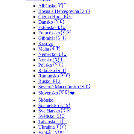
Albánsko 🇦🇱
Bosna a Hercegovina 🇧🇦
Čierna Hora 🇲🇪
Dánsko 🇩🇰
Estónsko 🇪🇪
Francúzsko 🇫🇷
Gibraltár 🇬🇮
Kosovo
Malta 🇲🇹
Nemecko 🇩🇪
Nórsko 🇳🇴
Poľsko 🇵🇱
Rakúsko 🇦🇹
Rumunsko 🇷🇴
Rusko 🇷🇺
Severné Macedónsko 🇲🇰
Slovensko 🇸🇰 ❤️
Škótsko
Španielsko 🇪🇸
Švajčiarsko 🇨🇭
Švédsko 🇸🇪
Taliansko 🇮🇹
Ukrajina 🇺🇦
Vatikán 🇻🇦