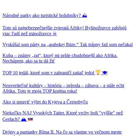
Národné parky ako turistické holubníky? ⛰
Toto sú najnebezpečnejšie zvieratá Afriky! Bylinožravce zabíjajú
viac ľudí než mäsožravce ☠
Vyskúšal som párty na „arabskej Ibize.“ Tak trápny fail som nečakal
Kuba – známy „raj“, ktorý mi príde chudobnejší ako Afrika.
Nechápem, ako sa tu dá žiť
TOP 10 jedál, ktoré som v zahraničí zatiaľ jedol
🍽
Neuveriteľné kultúry – história – príroda – zábava – a stále echt
Afrika. Toto je moja TOP krajina roka!
Ako si spraviť výlet do Kyjeva a Černobyľu
Niekoľko NAJ Vysokých Tatier. Ktoré vrchy boli "vyššie" než
Gerlach? 🏔
Dejiny a pamiatky Ríma II. Na čo sa vlastne vo večnom meste