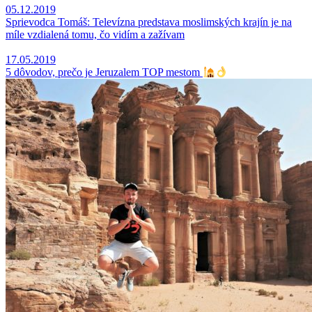
05.12.2019
Sprievodca Tomáš: Televízna predstava moslimských krajín je na
míle vzdialená tomu, čo vidím a zažívam
17.05.2019
5 dôvodov, prečo je Jeruzalem TOP mestom