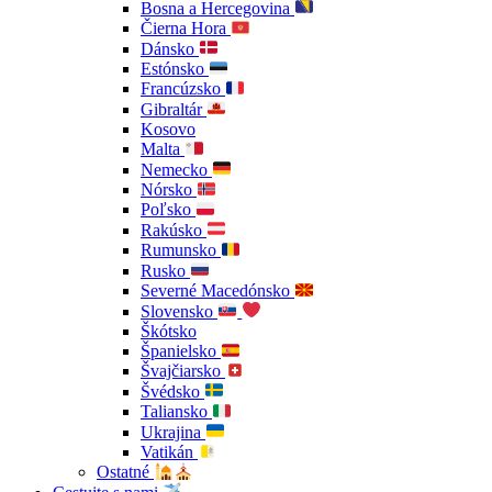
Bosna a Hercegovina
Čierna Hora
Dánsko
Estónsko
Francúzsko
Gibraltár
Kosovo
Malta
Nemecko
Nórsko
Poľsko
Rakúsko
Rumunsko
Rusko
Severné Macedónsko
Slovensko
Škótsko
Španielsko
Švajčiarsko
Švédsko
Taliansko
Ukrajina
Vatikán
Ostatné