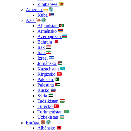
Zimbabwe
Amerika
Kuba
Ázia
Afganistan
Arménsko
Azerbajdžan
Bahrajn
Irak
Irán
Izrael
Jordánsko
Kazachstan
Kirgizsko
Pakistan
Palestína
Rusko
Sýria
Tadžikistan
Turecko
Turkmenistan
Uzbekistan
Európa
Albánsko