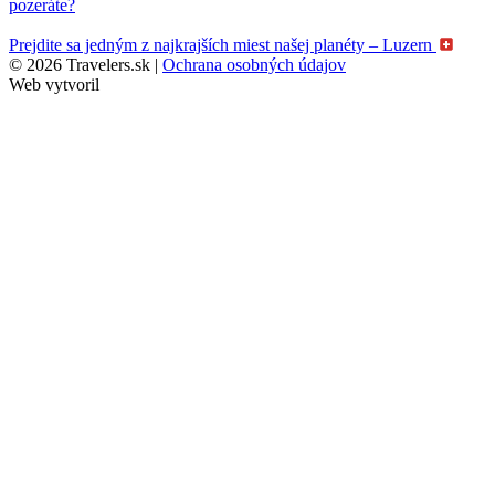
pozeráte?
Prejdite sa jedným z najkrajších miest našej planéty – Luzern
© 2026 Travelers.sk |
Ochrana osobných údajov
Web vytvoril
WebBaker