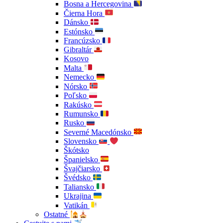
Bosna a Hercegovina
Čierna Hora
Dánsko
Estónsko
Francúzsko
Gibraltár
Kosovo
Malta
Nemecko
Nórsko
Poľsko
Rakúsko
Rumunsko
Rusko
Severné Macedónsko
Slovensko
Škótsko
Španielsko
Švajčiarsko
Švédsko
Taliansko
Ukrajina
Vatikán
Ostatné