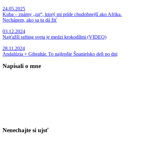
24.05.2025
Kuba – známy „raj“, ktorý mi príde chudobnejší ako Afrika.
Nechápem, ako sa tu dá žiť
03.12.2024
Najťažší rafting sveta je medzi krokodílmi (VIDEO)
28.11.2024
Andalúzia + Gibraltár. To najlepšie Španielsko deň po dni
Napísali o mne
Nenechajte si ujsť