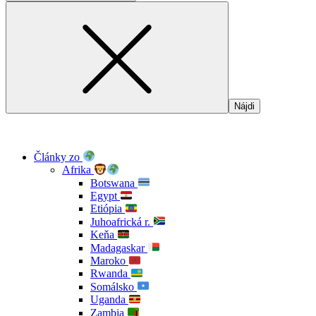
Články zo
Afrika
Botswana
Egypt
Etiópia
Juhoafrická r.
Keňa
Madagaskar
Maroko
Rwanda
Somálsko
Uganda
Zambia