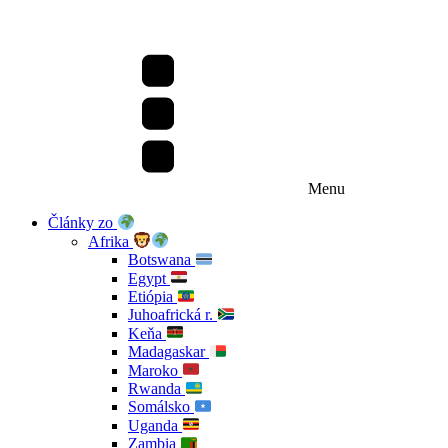
Menu
Články zo
Afrika
Botswana
Egypt
Etiópia
Juhoafrická r.
Keňa
Madagaskar
Maroko
Rwanda
Somálsko
Uganda
Zambia