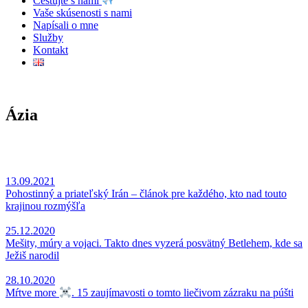
Cestujte s nami
Vaše skúsenosti s nami
Napísali o mne
Služby
Kontakt
Ázia
13.09.2021
Pohostinný a priateľský Irán – článok pre každého, kto nad touto
krajinou rozmýšľa
25.12.2020
Mešity, múry a vojaci. Takto dnes vyzerá posvätný Betlehem, kde sa
Ježiš narodil
28.10.2020
Mŕtve more
. 15 zaujímavosti o tomto liečivom zázraku na púšti