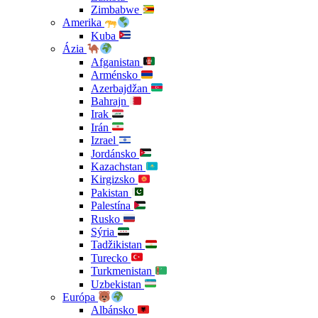
Zimbabwe
Amerika
Kuba
Ázia
Afganistan
Arménsko
Azerbajdžan
Bahrajn
Irak
Irán
Izrael
Jordánsko
Kazachstan
Kirgizsko
Pakistan
Palestína
Rusko
Sýria
Tadžikistan
Turecko
Turkmenistan
Uzbekistan
Európa
Albánsko